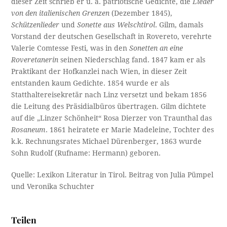
dieser Zeit schrieb er u. a. patriotische Gedichte, die
Lieder
von den italienischen Grenzen
(Dezember 1845),
Schützenlieder
und
Sonette aus Welschtirol
. Gilm, damals
Vorstand der deutschen Gesellschaft in Rovereto, verehrte
Valerie Comtesse Festi, was in den
Sonetten an eine
Roveretanerin
seinen Niederschlag fand. 1847 kam er als
Praktikant der Hofkanzlei nach Wien, in dieser Zeit
entstanden kaum Gedichte. 1854 wurde er als
Statthaltereisekretär nach Linz versetzt und bekam 1856
die Leitung des Präsidialbüros übertragen. Gilm dichtete
auf die „Linzer Schönheit“ Rosa Dierzer von Traunthal das
Rosaneum
. 1861 heiratete er Marie Madeleine, Tochter des
k.k. Rechnungsrates Michael Dürenberger, 1863 wurde
Sohn Rudolf (Rufname: Hermann) geboren.
Quelle: Lexikon Literatur in Tirol. Beitrag von Julia Pümpel
und Veronika Schuchter
Teilen