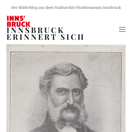
Der Bilderblog aus dem Stadtarchiv/Stadtmuseum Innsbruck
INNSBRUCK
O
ERINNERT SICH
M
M