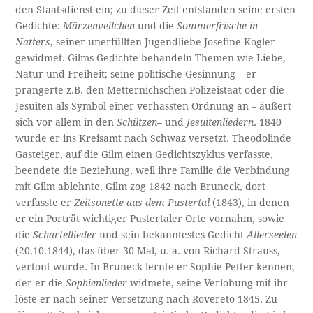
den Staatsdienst ein; zu dieser Zeit entstanden seine ersten
Gedichte:
Märzenveilchen
und die
Sommerfrische in
Natters
, seiner unerfüllten Jugendliebe Josefine Kogler
gewidmet. Gilms Gedichte behandeln Themen wie Liebe,
Natur und Freiheit; seine politische Gesinnung – er
prangerte z.B. den Metternichschen Polizeistaat oder die
Jesuiten als Symbol einer verhassten Ordnung an – äußert
sich vor allem in den
Schützen
– und
Jesuitenliedern
. 1840
wurde er ins Kreisamt nach Schwaz versetzt. Theodolinde
Gasteiger, auf die Gilm einen Gedichtszyklus verfasste,
beendete die Beziehung, weil ihre Familie die Verbindung
mit Gilm ablehnte. Gilm zog 1842 nach Bruneck, dort
verfasste er
Zeitsonette aus dem Pustertal
(1843), in denen
er ein Porträt wichtiger Pustertaler Orte vornahm, sowie
die
Schartellieder
und sein bekanntestes Gedicht
Allerseelen
(20.10.1844), das über 30 Mal, u. a. von Richard Strauss,
vertont wurde. In Bruneck lernte er Sophie Petter kennen,
der er die
Sophienlieder
widmete, seine Verlobung mit ihr
löste er nach seiner Versetzung nach Rovereto 1845. Zu