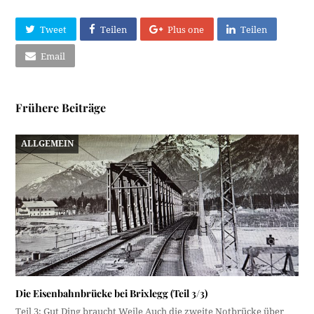
Tweet
Teilen
Plus one
Teilen
Email
Frühere Beiträge
ALLGEMEIN
Die Eisenbahnbrücke bei Brixlegg (Teil 3/3)
Teil 3: Gut Ding braucht Weile Auch die zweite Notbrücke über