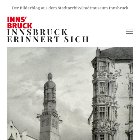
Der Bilderblog aus dem Stadtarchiv/Stadtmuseum Innsbruck
INNSBRUCK
O
ERINNERT SICH
M
M