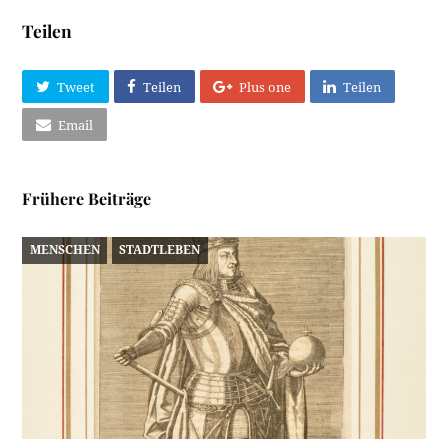
Teilen
Tweet
Teilen
Plus one
Teilen
Email
Frühere Beiträge
MENSCHEN
STADTLEBEN