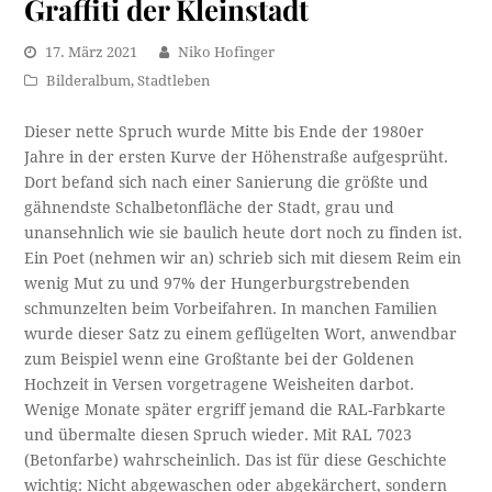
Graffiti der Kleinstadt
17. März 2021
Niko Hofinger
Bilderalbum
,
Stadtleben
Dieser nette Spruch wurde Mitte bis Ende der 1980er
Jahre in der ersten Kurve der Höhenstraße aufgesprüht.
Dort befand sich nach einer Sanierung die größte und
gähnendste Schalbetonfläche der Stadt, grau und
unansehnlich wie sie baulich heute dort noch zu finden ist.
Ein Poet (nehmen wir an) schrieb sich mit diesem Reim ein
wenig Mut zu und 97% der Hungerburgstrebenden
schmunzelten beim Vorbeifahren. In manchen Familien
wurde dieser Satz zu einem geflügelten Wort, anwendbar
zum Beispiel wenn eine Großtante bei der Goldenen
Hochzeit in Versen vorgetragene Weisheiten darbot.
Wenige Monate später ergriff jemand die RAL-Farbkarte
und übermalte diesen Spruch wieder. Mit RAL 7023
(Betonfarbe) wahrscheinlich. Das ist für diese Geschichte
wichtig: Nicht abgewaschen oder abgekärchert, sondern