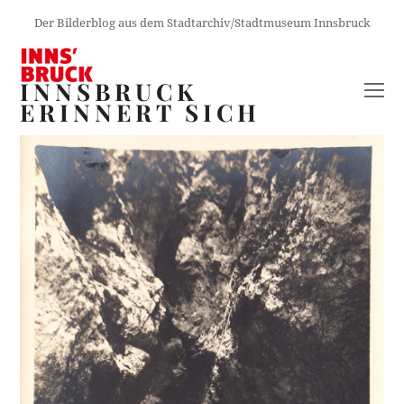
Der Bilderblog aus dem Stadtarchiv/Stadtmuseum Innsbruck
INNSBRUCK
O
ERINNERT SICH
M
M