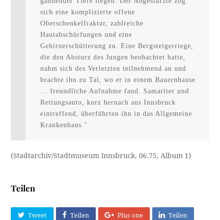
gähnender Tiefe liegen. Der Abgestürzte zog 
sich eine komplizierte offene 
Oberschenkelfraktur, zahlreiche 
Hautabschürfungen und eine 
Gehirnerschütterung zu. Eine Bergsteigerriege, 
die den Absturz des Jungen beobachtet hatte, 
nahm sich des Verletzten teilnehmend an und 
brachte ihn zu Tal, wo er in einem Bauernhause 
... freundliche Aufnahme fand. Samariter und 
Rettungsauto, kurz hernach aus Innsbruck 
eintreffend, überführten ihn in das Allgemeine 
Krankenhaus."
(Stadtarchiv/Stadtmuseum Innsbruck, 06.75, Album 1)
Teilen
Tweet
Teilen
Plus one
Teilen