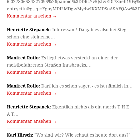
6.027806584327095%26panoid%3DDRcYv5JsIwEDf78aeh19Fg%
entry=ttu&g_ep=EgoyMDI2MDgwMy4wIKXMDSoASAFQAw%3
Kommentar ansehen →
Henriette Stepanek:
Interessant! Da gab es also bei Steg
schon eine steinerne…
Kommentar ansehen →
Manfred Roilo:
Es liegt etwas versteckt an einer der
meistbefahrenen Straßen Innsbrucks,…
Kommentar ansehen →
Manfred Roilo:
Darf ich es schon sagen - es ist nämlich in…
Kommentar ansehen →
Henriette Stepanek:
Eigentlich nichts als ein mords T H E
A T…
Kommentar ansehen →
Karl Hirsch:
"Wo sind wir? Wie schaut es heute dort aus?"