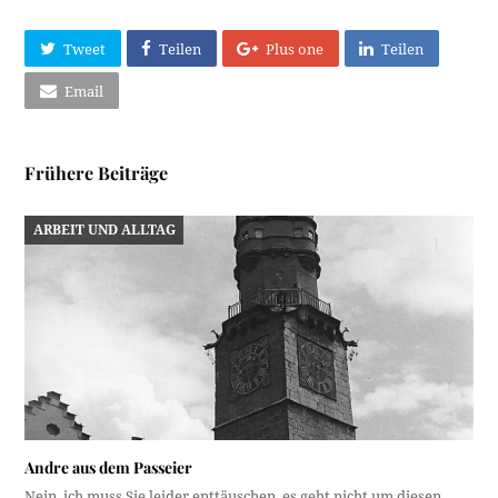
Tweet
Teilen
Plus one
Teilen
Email
Frühere Beiträge
ARBEIT UND ALLTAG
Andre aus dem Passeier
Nein, ich muss Sie leider enttäuschen, es geht nicht um diesen