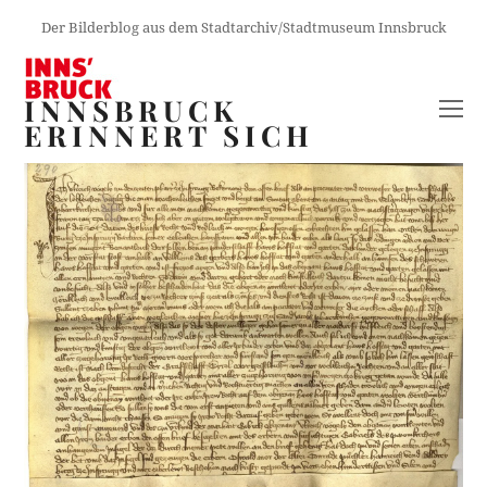
Der Bilderblog aus dem Stadtarchiv/Stadtmuseum Innsbruck
INNSBRUCK
O
ERINNERT SICH
M
M