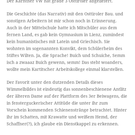
Der Kärntner VW hat grade 3 Osttiroler abgeliefert.
Die Geschichte (das Narrativ) mit den Osttiroler Bau. und
sonstigen Arbeitern ist mir schon noch in Erinnerung.
Auch in der Mittelschule hatte ich Mitschüler aus dem
fernen Land, es gab kein Gymnasium in Lienz, zumindest
kein humanistisches mit Latein und Griechisch. Sie
wohnten im sogenannten Konvikt, dem Schülerheim des
Stiftes Wilten. Ja, die Sprache! Buich und Schuiche, Semm
isch a zwaaaz Buich gewenn, semm! Das steht woanders,
wollte mein Kartitscher Arbeitskollege einmal klarstellen.
Der Favorit unter den dutzenden Details dieses
Wimmelbildes ist eindeutig das sonnenbeschienene Antlitz
der älteren Dame auf der Plattform des 3er Beiwagens, die
in fensterguckerischer Attitüde die unter ihr zum
Vorschein kommenden Schienenstränge betrachtet. Hinter
ihr im Schatten, mit Krawatte und weißem Hemd, der
Schaffner(?), ich glaube ein Dienstkappel zu erkennen.