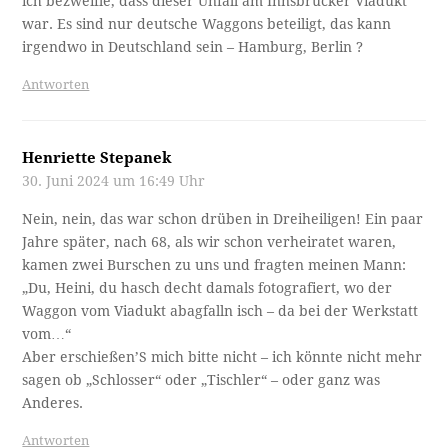
ich bezweifle, dass dieser Unfall am Innsbrucker Viadukt
war. Es sind nur deutsche Waggons beteiligt, das kann
irgendwo in Deutschland sein – Hamburg, Berlin ?
Antworten
Henriette Stepanek
30. Juni 2024 um 16:49 Uhr
Nein, nein, das war schon drüben in Dreiheiligen! Ein paar
Jahre später, nach 68, als wir schon verheiratet waren,
kamen zwei Burschen zu uns und fragten meinen Mann:
„Du, Heini, du hasch decht damals fotografiert, wo der
Waggon vom Viadukt abagfalln isch – da bei der Werkstatt
vom…“
Aber erschießen’S mich bitte nicht – ich könnte nicht mehr
sagen ob „Schlosser“ oder „Tischler“ – oder ganz was
Anderes.
Antworten