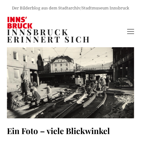
Der Bilderblog aus dem Stadtarchiv/Stadtmuseum Innsbruck
INNSBRUCK
O
ERINNERT SICH
M
M
Ein Foto – viele Blickwinkel