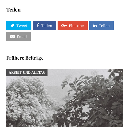
Teilen
Tweet
Teilen
Plus one
Teilen
Email
Frühere Beiträge
ARBEIT UND ALLTAG