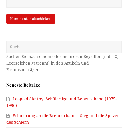
Neueste Kommentare
karl hirsch:
Danke Herr Roilo, ich hab zwar Pradl auf
Grund der…
Kommentar ansehen →
Manni Schneiderbauer:
VIelen Dank! Die Vermutung hat
sich bestätigt. Die Null auf…
Kommentar ansehen →
Markus A.:
https://www.google.at/maps/@47.2607358,11.4202172,3a,41.5y
pa.googleapis.com%2Fv1%2Fthumbnail%3Fcb_client%3Dmap
6.027806584327095%26panoid%3DDRcYv5JsIwEDf78aeh19Fg%
entry=ttu&g_ep=EgoyMDI2MDgwMy4wIKXMDSoASAFQAw%3
Kommentar ansehen →