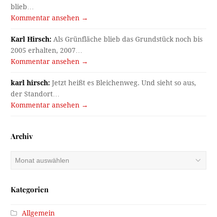
Gasthäuser
Gotteshäuser
Häuser
Kanal
Kriegsende 1945
Literatur
Menschen
Rätsel
Rätsel gelöst
Sport und Freizeit
Stadtleben
Veranstaltungen
Verbrechen