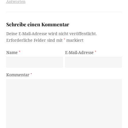
Suche
OK
Neueste Beiträge
Leopold Stastny: Schülerliga und Lebensabend (1975-
1996)
Erinnerung an die Brennerbahn – Steg und die Spitzen
des Schlern
Der unbekannte Erdrutsch (1)
Notabilitäten zu Gast in Igls – Teil IV
Eigentlich ein gutes Rätsel…