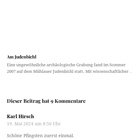
Glockenturm am Ampasser Palmbichl. Und die Nockspitze
sieht man von Natters aus frontal dreizackig. Auf dem
Raglanbild sieht man den Pfriemes wie von der „enteren“,
östlichen Seite gewohnt. Der große Bau mit dem Walmdach
ist vielleicht das pittoreske Pfarrhaus.
Die Winkelverhältnisse zwischen den beiden Türmen und
dem Berg sind allerdings komplett verdreht. Aber man soll
ja Mäntel kaufen und nicht die Landschaft begaffen.
Jedenfalls mag der elegante Raglan tatsächlich eher was
fürs nahe Mittelgebirge sein als für die schroffen Schrofen.
Antworten
Karl Hirsch
19. Mai 2024 um 10:59 Uhr
Die Schlicker Kapelle steht mit diesem Hintergrund auch
auf der falschen Talseite und der Turm ist dann ebenso auf