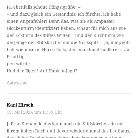
Issenangertheorie, aber dort hat es hangseitig eigentlich
keine Häuser. Und der Habicht wäre ums Eck?
Antworten
Henriette Stepanek
19. Mai 2024 um 12:18 Uhr
JEdenfalls bin ich froh, daß Sie beim Titelbild nicht den
„Knopfleistentest“ gemacht haben – sonst wären Sie
genauso verwirrt wie ich.
Und die Begegnung mit (soviel ich weiß) „Schmulchen
Schievelbeiner“ bestürzt nicht nur Sie. Und weil wir schon
bei „Plisch & Plum“ sind – nach der hier geschilderten
„Pädagogik“ mit Rohrstock wurde in „meiner“
Landvolksschule auch noch in den Schuljahren 1946/47
und 47/48 unterrichtet – und zwar von Lehrer u n d
Pfarrer!
Um solchene Lodenmäntel wäre man damals allerdings