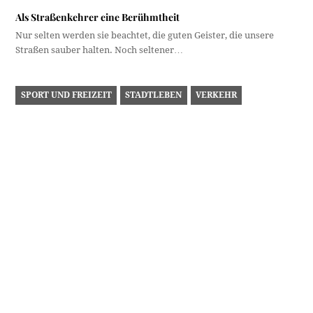
Wettstreit der Superlative
"Erstes und renommirtestes Fahrradgeschäft Nordtirols" – so
selbstbewusst betitelte sich das Nähmaschinen und
Fahrräderdepot Thomas…
BILDERALBUM
MENSCHEN