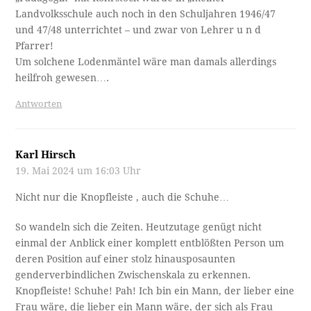
Antworten
Hans Pechlaner
20. Mai 2024 um 9:01 Uhr
Vielleicht trauen sich die ‚Zwischenskalen‘ immer öfter
raus aus die Stauden, dort wo sie all die Zeit unsichtbar
waren? Wie immmer bei solchen Dingen begleitet von
Trittbrettfahrerinnen und – fahrern. Aber das soll hier ja
nicht Thema sein.
Apropos Trittbrett. Der Damen Automantel fasziniert mich
besonders, ich kann nämlich kein einziges Detail erkennen,
das ihn für eine Autofahrt besonders prädestinieren sollte,
auch wenn man die Autos der Zeit vor sich sieht. Auch
wirbt man schon kräftig aber für unsere heutigen Begriffe
noch etwas naiv mit Dingen wie hier mit verschiedensten
Mantelnuancen die man plötzlich alle haben muss ohne sie
wirklich zu benötigen. Aber das sollte ja noch viel
schimmer werden wie wir wissen.