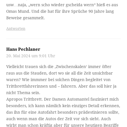
Antworten
Henriette Stepanek
20. Mai 2024 um 9:26 Uhr
Doch, doch, so ein Kamelhaarmantel für eine Dame am
Beifahrersitz bei zurückgeklapptem Dach – gegen den
Fahrtwind – da konnte man wohl ohne hochgeklappten
Kragen des Kamelhaarmantels sich leicht ein
schmerzendes steifes „G’nack“ zu- ziehen.
(Ich betone: „Dame“!)
Antworten
Karl Hirsch
20. Mai 2024 um 10:56 Uhr