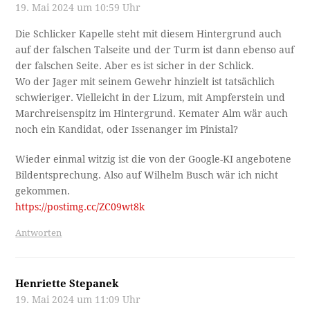
Glockenturm identifiziert haben, schaut für mich aus wie
der Eckturm des Stiftes Wilten – und der Kirchturm wie
derjenige der Stiftskirche und die Nockspitz… Ja, mir gehts
halt wie unserm Herrn Roilo, der manchmal zuallererst auf
Pradl tip-
pen würde.
Und der Jäger? Auf Habicht-Jagd?
Antworten
Karl Hirsch
19. Mai 2024 um 11:39 Uhr
J, Frau Stepanek, das kann auch die Stiftskirche sein mit
ihrem hohen Dach und davor wieder einmal das Leuthaus,
der kleine Zwiebelturm dann einer jener zwei wo beim
Kloster angeschraubt, Nockspitze paßt auch. Jedenfalls
nicht Natters.
Die Andeutung des Habichts entspräche dann meiner