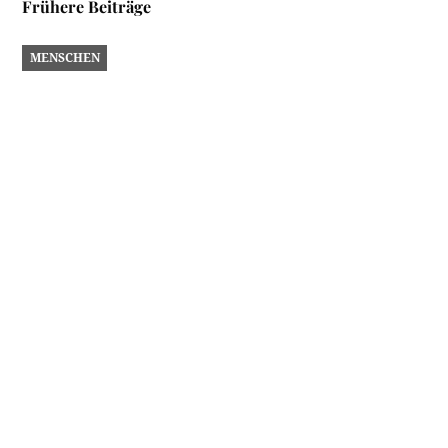
Frühere Beiträge
MENSCHEN
Als Straßenkehrer eine Berühmtheit
Nur selten werden sie beachtet, die guten Geister, die unsere
Straßen sauber halten. Noch seltener…
SPORT UND FREIZEIT
STADTLEBEN
VERKEHR