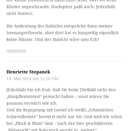
heilfroh gewesen….
Antworten
Karl Hirsch
19. Mai 2024 um 16:03 Uhr
Nicht nur die Knopfleiste , auch die Schuhe…
So wandeln sich die Zeiten. Heutzutage genügt nicht
einmal der Anblick einer komplett entblößten Person um
deren Position auf einer stolz hinausposaunten
genderverbindlichen Zwischenskala zu erkennen.
Knopfleiste! Schuhe! Pah! Ich bin ein Mann, der lieber eine
Frau wäre, die lieber ein Mann wäre, der sich als Frau
usw…naja, „wern scho wieder gscheida wern“ hieß es aus
Omas Mund. Und die hat für ihre Sprüche 90 Jahre lang
Beweise gesammelt.