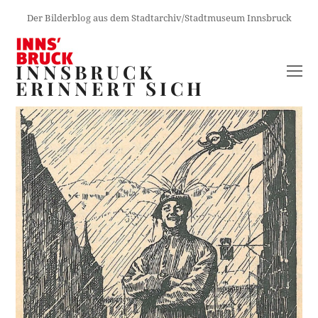
Der Bilderblog aus dem Stadtarchiv/Stadtmuseum Innsbruck
INNSBRUCK
O
ERINNERT SICH
M
M