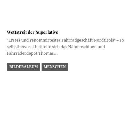
Am Judenbichl
Eine ungewöhnliche archäologische Grabung fand im Sommer
2007 auf dem Mühlauer Judenbichl statt. Mit wissenschaftlicher…
Dieser Beitrag hat 9 Kommentare
Karl Hirsch
19. Mai 2024 um 8:56 Uhr
Schöne Pfingsten zuerst einmal.
Zum Raglanmodel in „Natters“ eine Bemerkung: Der Herr
steht eher in einem künstlerisch verballhornten Ampass.
Jedenfalls sieht man den in Natters nicht vorrätigen