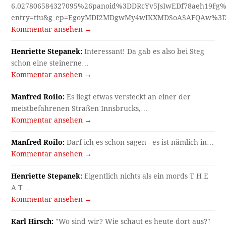
2005 erhalten, 2007…
Kommentar ansehen →
karl hirsch:
Jetzt heißt es Bleichenweg. Und sieht so aus,
der Standort…
Kommentar ansehen →
Archiv
Archiv
Kategorien
Allgemein
Arbeit und Alltag
Bilderalbum