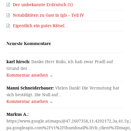
Henriette Stepanek:
Interessant! Da gab es also bei Steg
schon eine steinerne…
Kommentar ansehen →
Manfred Roilo:
Es liegt etwas versteckt an einer der
meistbefahrenen Straßen Innsbrucks,…
Kommentar ansehen →
Manfred Roilo:
Darf ich es schon sagen - es ist nämlich in…
Kommentar ansehen →
Henriette Stepanek:
Eigentlich nichts als ein mords T H E
A T…
Kommentar ansehen →
Karl Hirsch:
"Wo sind wir? Wie schaut es heute dort aus?"
blieb…
Kommentar ansehen →
Karl Hirsch:
Als Grünfläche blieb das Grundstück noch bis