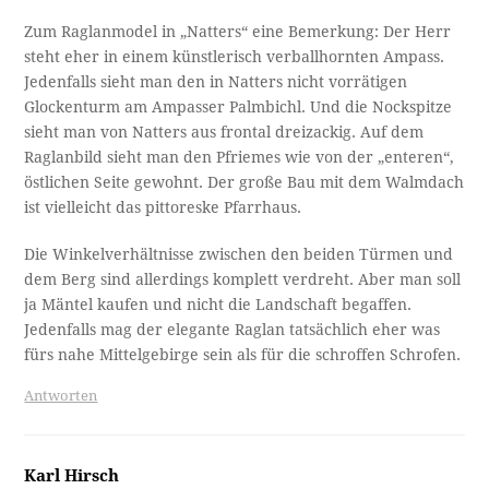
der falschen Seite. Aber es ist sicher in der Schlick.
Wo der Jager mit seinem Gewehr hinzielt ist tatsächlich
schwieriger. Vielleicht in der Lizum, mit Ampferstein und
Marchreisenspitz im Hintergrund. Kemater Alm wär auch
noch ein Kandidat, oder Issenanger im Pinistal?
Wieder einmal witzig ist die von der Google-KI angebotene
Bildentsprechung. Also auf Wilhelm Busch wär ich nicht
gekommen.
https://postimg.cc/ZC09wt8k
Antworten
Henriette Stepanek
19. Mai 2024 um 11:09 Uhr
Ja, ebenfalls schöne Pfingstgrüße! –
– und dazu gleich ein Geständnis: Ich fürchte, ich habe
einen Augenfehler! Denn das, was Sie als Ampasser