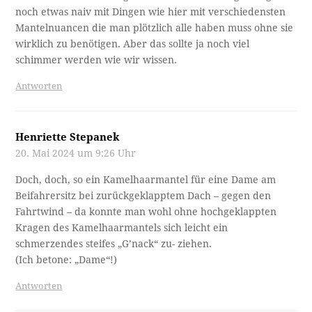
Ach, das ist doch ein alter Geschäftstrick, einen Gegenstand
zu nennen, dessen Benutzung erst durch Zukauf eines
Accessoires wirklich vollkommen ist. So wie es zum
Tomaten schneiden eben kein Messer, sondern ein
Tomatenmesser braucht, das mit der
Tomatenkernauswurfkralle. Wenn man noch zögert, mit
dem Zusatz „Einfach unter kaltem Wasser abspülen!“
nachhelfen – und gekauft.
Und am Mantel findet sich sicher eine Entsprechung zur
Tomatenkernauswurfkralle, die doppelt gerändelte
Einstiegsfalte z.B., die der normale Mantel eben nicht hat,
der dann beim Einsteigen Schmutz auffängt. Passiert beim
Damenautomantel, äh Autodamenmantel auch, aber –
bingo! – einfach mit kaltem Wasser usw….
Antworten
Schreibe einen Kommentar