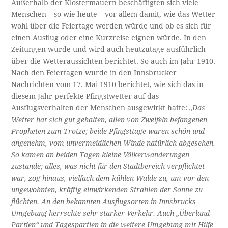
Außerhalb der Klostermauern beschäftigten sich viele
Menschen – so wie heute – vor allem damit, wie das Wetter
wohl über die Feiertage werden würde und ob es sich für
einen Ausflug oder eine Kurzreise eignen würde. In den
Zeitungen wurde und wird auch heutzutage ausführlich
über die Wetteraussichten berichtet. So auch im Jahr 1910.
Nach den Feiertagen wurde in den Innsbrucker
Nachrichten vom 17. Mai 1910 berichtet, wie sich das in
diesem Jahr perfekte Pfingstwetter auf das
Ausflugsverhalten der Menschen ausgewirkt hatte:
„Das
Wetter hat sich gut gehalten, allen von Zweifeln befangenen
Propheten zum Trotze; beide Pfingsttage waren schön und
angenehm, vom unvermeidlichen Winde natürlich abgesehen.
So kamen an bei­den Tagen kleine Völkerwanderungen
zustande; alles, was nicht für den Stadtbereich verpflich­tet
war, zog hinaus, vielfach dem kühlen Walde zu, um vor den
ungewohnten, kräftig einwirkenden Strahlen der Sonne zu
flüch­ten. An den bekannten Ausflugsorten in Inns­brucks
Umgebung herrschte sehr starker Ver­kehr. Auch „Überland-
Partien“ und Tagespartien in die weitere Umgebung mit Hilfe