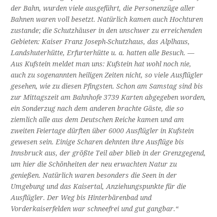
der Bahn, wurden viele ausgeführt, die Personenzüge aller
Bahnen waren voll besetzt. Natür­lich kamen auch Hochturen
zustande; die Schutzhäuser in den unschwer zu erreichenden
Ge­bieten: Kaiser Franz Joseph-Schutzhaus, das Alplhaus,
Landshuterhütte, Erfurterhütte u. a. hatten alle Besuch. —
Aus Kufstein meldet man uns: Kufstein hat wohl noch nie,
auch zu sogenannten heiligen Zeiten nicht, so viele Ausflügler
gesehen, wie zu diesen Pfing­sten. Schon am Samstag sind bis
zur Mittagszeit am Bahnhofe 3739 Karten abgegeben worden,
ein Sonderzug nach dem anderen brachte Gäste, die so
ziemlich alle aus dem Deutschen Reiche kamen und am
zweiten Feier­tage dürften über 6000 Ausflügler in Kufstein
gewesen sein. Einige Scharen dehnten ihre Ausflüge bis
Innsbruck aus, der größte Teil aber blieb in der Grenzgegend,
um hier die Schönheiten der neu erwachten Natur zu
genießen. Natürlich waren besonders die Seen in der
Umgebung und das Kaisertal, An­ziehungspunkte für die
Ausflügler. Der Weg bis Hinterbärenbad und
Vorderkaiserfelden war schneefrei und gut gangbar.“