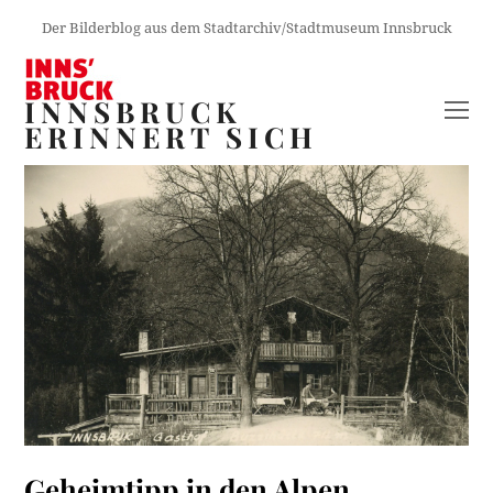
Der Bilderblog aus dem Stadtarchiv/Stadtmuseum Innsbruck
INNSBRUCK
O
ERINNERT SICH
M
M
Geheimtipp in den Alpen