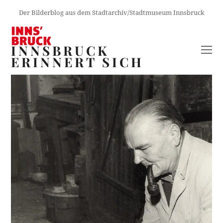
Der Bilderblog aus dem Stadtarchiv/Stadtmuseum Innsbruck
INNSBRUCK
O
ERINNERT SICH
M
M