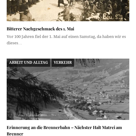
Bitterer Nachgeschmack des 1. Mai
Vor 100 Jahren fiel der 1. Mai auf einen Samstag, da haben wir es
dieses…
ARBEIT UND ALLTAG
VERKEHR
Erinnerung an die Brennerbahn – Nächster Halt Matrei am
Brenner