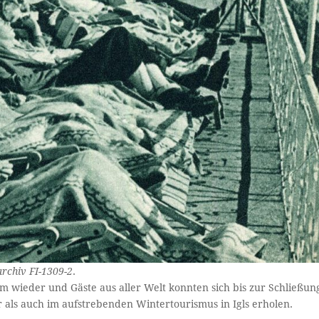
rchiv FI-1309-2
.
m wieder und Gäste aus aller Welt konnten sich bis zur Schließun
als auch im aufstrebenden Wintertourismus in Igls erholen.