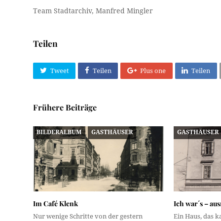
Team Stadtarchiv, Manfred Mingler
Teilen
Tweet
Teilen
Plus one
Teilen
Frühere Beiträge
BILDERALBUM
GASTHÄUSER
GASTHÄUSER
Im Café Klenk
Ich war´s – au
Nur wenige Schritte von der gestern
Ein Haus, das k