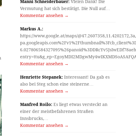
Manni Schneiderbauer:
VIelen Dank! Die
Vermutung hat sich bestätigt. Die Null auf…
Kommentar ansehen →
Markus A.:
https://www.google.at/maps/@47.2607358,11.4202172,3a
pa.googleapis.com%2Fv1%2Fthumbnail%3Fcb_client%
6.027806584327095%26panoid%3DDRcYv5JsIwEDf78aeh
entry=ttu&g_ep=EgoyMDI2MDgwMy4wIKXMDSoASAF
h
Kommentar ansehen →
Henriette Stepanek:
Interessant! Da gab es
also bei Steg schon eine steinerne…
Kommentar ansehen →
Manfred Roilo:
Es liegt etwas versteckt an
einer der meistbefahrenen Straßen
Innsbrucks,…
Kommentar ansehen →