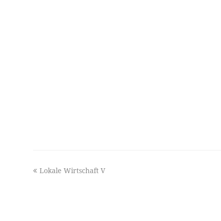
previous
Lokale Wirtschaft V
post: