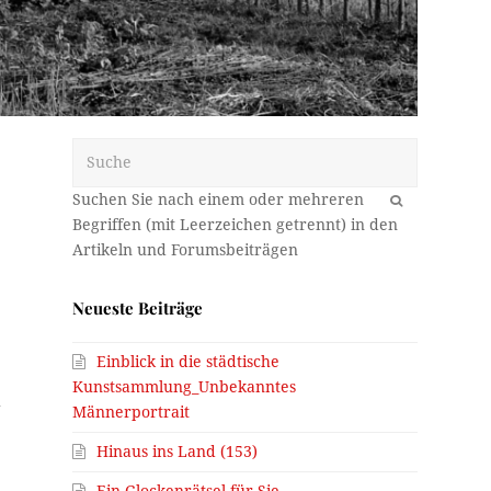
Suche
OK
Neueste Beiträge
Einblick in die städtische
Kunstsammlung_Unbekanntes
h
Männerportrait
Hinaus ins Land (153)
Ein Glockenrätsel für Sie