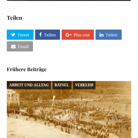
Teilen
Tweet
Teilen
Plus one
Teilen
Email
Frühere Beiträge
ARBEIT UND ALLTAG
RÄTSEL
VERKEHR