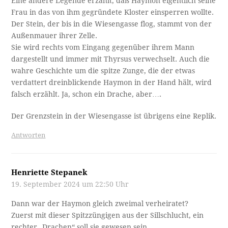
Eine andere Legende erzählt, daß Haymon eigentlich seine
Frau in das von ihm gegründete Kloster einsperren wollte.
Der Stein, der bis in die Wiesengasse flog, stammt von der
Außenmauer ihrer Zelle.
Sie wird rechts vom Eingang gegenüber ihrem Mann
dargestellt und immer mit Thyrsus verwechselt. Auch die
wahre Geschichte um die spitze Zunge, die der etwas
verdattert dreinblickende Haymon in der Hand hält, wird
falsch erzählt. Ja, schon ein Drache, aber….
Der Grenzstein in der Wiesengasse ist übrigens eine Replik.
Antworten
Henriette Stepanek
19. September 2024 um 22:50 Uhr
Dann war der Haymon gleich zweimal verheiratet?
Zuerst mit dieser Spitzzüngigen aus der Sillschlucht, ein
rechter „Drachen“ soll sie gewesen sein.