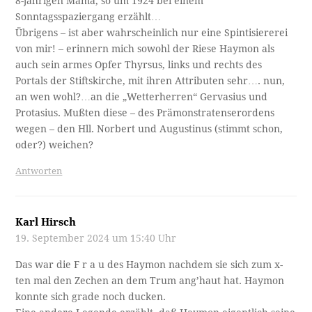
8-jährigen Mama, so um 1924 bei einem
Sonntagsspaziergang erzählt…
Übrigens – ist aber wahrscheinlich nur eine Spintisiererei
von mir! – erinnern mich sowohl der Riese Haymon als
auch sein armes Opfer Thyrsus, links und rechts des
Portals der Stiftskirche, mit ihren Attributen sehr…. nun,
an wen wohl?…an die „Wetterherren“ Gervasius und
Protasius. Mußten diese – des Prämonstratenserordens
wegen – den Hll. Norbert und Augustinus (stimmt schon,
oder?) weichen?
Antworten
Karl Hirsch
19. September 2024 um 15:40 Uhr
Das war die F r a u des Haymon nachdem sie sich zum x-
ten mal den Zechen an dem Trum ang’haut hat. Haymon
konnte sich grade noch ducken.