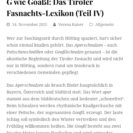
G wie Goaßl: Das Tiroler
Fasnachts-Lexikon (Teil IV)
14. November 2025
Verena Kaiser
Allgemein
Wer zur Faschingszeit durch Hötting spaziert, hat’s sicher
schon einmal knallen gehört. Das
Aperschnalzen
– auch
Peitschenschnöllen
oder
Goaßlschnalzn
genannt – ist die
akustische Begleitung der Tiroler Fasnacht und wird nicht
nur in Hötting, sondern rund um Innsbruck in
verschiedenen Gemeinden gepflegt.
Das
Aperschnalzen
als Brauch findet hauptsächlich in
Bayern, Österreich und Südtirol statt. Das Wort
aper
stammt aus dem Süddeutschen und bedeutet „schneefrei“.
Beim Schnalzen werden rhythmische Knallgeräusche mit
einer Peitsche, der sogenannten
Goaßl
, erzeugt. Der laute
Schlag soll symbolisch den Winter vertreiben und den
Frühling willkommen heißen. Die
Goaßl
besteht aus zwei