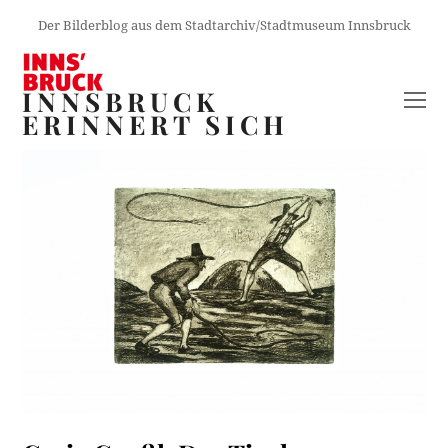
Der Bilderblog aus dem Stadtarchiv/Stadtmuseum Innsbruck
INNSBRUCK
O
ERINNERT SICH
M
M