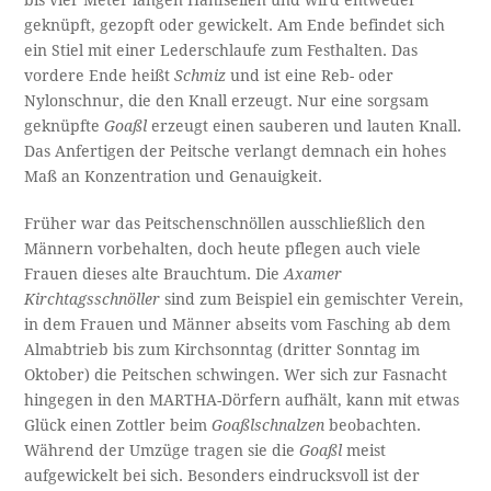
bis vier Meter langen Hanfseilen und wird entweder
geknüpft, gezopft oder gewickelt. Am Ende befindet sich
ein Stiel mit einer Lederschlaufe zum Festhalten. Das
vordere Ende heißt
Schmiz
und ist eine Reb- oder
Nylonschnur, die den Knall erzeugt. Nur eine sorgsam
geknüpfte
Goaßl
erzeugt einen sauberen und lauten Knall.
Das Anfertigen der Peitsche verlangt demnach ein hohes
Maß an Konzentration und Genauigkeit.
Früher war das Peitschenschnöllen ausschließlich den
Männern vorbehalten, doch heute pflegen auch viele
Frauen dieses alte Brauchtum. Die
Axamer
Kirchtagsschnöller
sind zum Beispiel ein gemischter Verein,
in dem Frauen und Männer abseits vom Fasching ab dem
Almabtrieb bis zum Kirchsonntag (dritter Sonntag im
Oktober) die Peitschen schwingen. Wer sich zur Fasnacht
hingegen in den MARTHA-Dörfern aufhält, kann mit etwas
Glück einen Zottler beim
Goaßlschnalzen
beobachten.
Während der Umzüge tragen sie die
Goaßl
meist
aufgewickelt bei sich. Besonders eindrucksvoll ist der