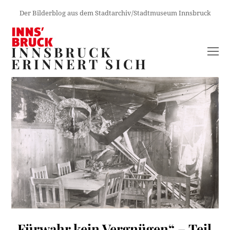
Der Bilderblog aus dem Stadtarchiv/Stadtmuseum Innsbruck
INNSBRUCK
O
ERINNERT SICH
M
M
„Fürwahr kein Vergnügen“ – Teil