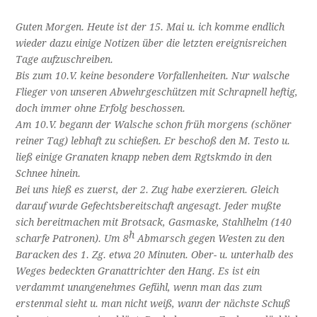
Guten Morgen.
Heute ist der 15. Mai u. ich komme endlich
wieder dazu einige Notizen über die letzten ereignisreichen
Tage aufzuschreiben.
Bis zum 10.V. keine besondere Vorfallenheiten. Nur walsche
Flieger von unseren Abwehrgeschützen mit Schrapnell heftig,
doch immer ohne Erfolg beschossen.
Am 10.V. begann der Walsche schon früh morgens (schöner
reiner Tag) lebhaft zu schießen. Er beschoß den M. Testo u.
ließ einige Granaten knapp neben dem Rgtskmdo in den
Schnee hinein.
Bei uns hieß es zuerst, der 2. Zug habe exerzieren. Gleich
darauf wurde Gefechtsbereitschaft angesagt. Jeder mußte
sich bereitmachen mit Brotsack, Gasmaske, Stahlhelm (140
h
scharfe Patronen). Um 8
Abmarsch gegen Westen zu den
Baracken des 1. Zg. etwa 20 Minuten. Ober- u. unterhalb des
Weges bedeckten Granattrichter den Hang. Es ist ein
verdammt unangenehmes Gefühl, wenn man das zum
erstenmal sieht u. man nicht weiß, wann der nächste Schuß