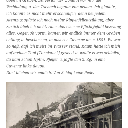
oben im Graben. Da verlor der 2 Mann vor mir die
Verbindung u. der Tschach begann von neuem. Ich glaubte,
ich könnte es nicht mehr erschnaufen, denn bei jedem
Atemzug spürte ich noch meine Rippenfellentzüdung, aber
zurück blieb ich nicht. Aber das eiserne Pflichtgefühl bezwang
alles. Gegen 3h vorm. kamen wir endlich immer dem Graben
entlang u. beschossen, in unserer Caverne an. ¤ 1801. Es war
so naß, daß ich meist im Wasser stand. Kaum hatte ich mich
auf meinen Toni [Tornister?] gesetzt u. wollte etwas schlafen,
da kam schon Hptm. Pfeifer u. jagte den 2. Zg. in eine
Caverne links davon.
Dort blieben wir endlich. Von Schlaf keine Rede.