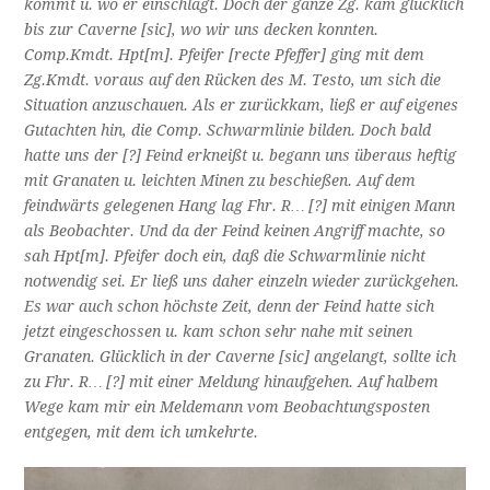
kommt u. wo er einschlägt. Doch der ganze Zg. kam glücklich
bis zur Caverne [sic], wo wir uns decken konnten.
Comp.Kmdt. Hpt[m]. Pfeifer [recte Pfeffer] ging mit dem
Zg.Kmdt. voraus auf den Rücken des M. Testo, um sich die
Situation anzuschauen. Als er zurückkam, ließ er auf eigenes
Gutachten hin, die Comp. Schwarmlinie bilden. Doch bald
hatte uns der [?] Feind erkneißt u. begann uns überaus heftig
mit Granaten u. leichten Minen zu beschießen. Auf dem
feindwärts gelegenen Hang lag Fhr. R… [?] mit einigen Mann
als Beobachter. Und da der Feind keinen Angriff machte, so
sah Hpt[m]. Pfeifer doch ein, daß die Schwarmlinie nicht
notwendig sei. Er ließ uns daher einzeln wieder zurückgehen.
Es war auch schon höchste Zeit, denn der Feind hatte sich
jetzt eingeschossen u. kam schon sehr nahe mit seinen
Granaten. Glücklich in der Caverne [sic] angelangt, sollte ich
zu Fhr. R… [?] mit einer Meldung hinaufgehen. Auf halbem
Wege kam mir ein Meldemann vom Beobachtungsposten
entgegen, mit dem ich umkehrte.