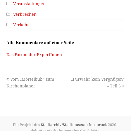
Veranstaltungen
Verbrechen
Verkehr
Alle Kommentare auf einer Seite
Das Forum der ExpertInnen
previous
next
Vom „Mörtelbub“ zum
„Fürwahr kein Vergnügen“
post:
post:
Kirchenplaner
– Teil 6
Ein Projekt des
Stadtarchiv/Stadtmuseum Innsbruck
2026 -
dahinter steckt immer eine Geschichte.