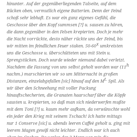
hinunter. Auf der gegenüberliegenden Talseite, auf dem
Rücken oben, vermutlich eigene Batterien. Denn der Feind
schoß sehr lebhaft. Es war ein ganz eigenes Gefühl, die
Geschosse über den Kopf summsen [?] u. sausen zu hören,
die dann gegenüber in den Felsen krepierten. Doch je mehr
die Nacht vorrückte, desto näher rückte uns der Feind, bis
x
wir mitten im feindlichen Feuer staken. 50-60
umkreisten
uns die Geschosse u. überschütteten uns mit Stein u.
Sprengstücken. Doch wurde wieder niemand dabei verletzt.
h
Nachdem die Fassung von uns selbst geholt worden war (11
nachm.) marschierten wir so um Mitternacht in großen
t.
Distanzen, einzelabgefallen [sic] hinauf auf den M
Spil. Als
wir über den Schneehang mit voller Packung
hinauftschecherten, die Granaten haarscharf über die Köpfe
sausten u. krepierten, so daß man sich niederwerfen mußte
mit dem Toni [?] u. kaum mehr aufkam, da verwünschte wohl
ein jeder den Krieg mit seinem Tschach! Ich hatte mittags
nur 1 Conserve [sic] u. abends leeren Caffeè geholt u. ging mit
leerem Magen gewiß nicht leichter. Endlich war ich auch