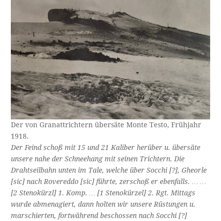
Der von Granattrichtern übersäte Monte Testo, Frühjahr
1918.
Der Feind schoß mit 15 und 21 Kaliber herüber u. übersäte
unsere nahe der Schneehang mit seinen Trichtern. Die
Drahtseilbahn unten im Tale, welche über Socchi [?], Gheorle
[sic] nach Rovereddo [sic] führte, zerschoß er ebenfalls. … …
[2 Stenokürzl] 1. Komp. … [1 Stenokürzel] 2. Rgt. Mittags
wurde abmenagiert, dann holten wir unsere Rüstungen u.
marschierten, fortwährend beschossen nach Socchi [?]