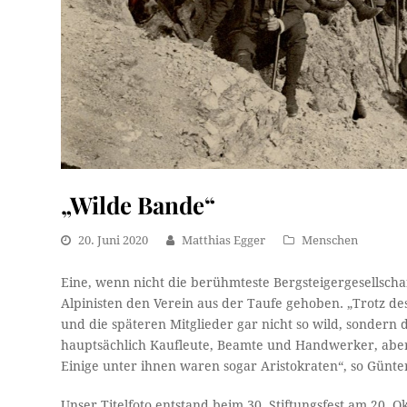
„Wilde Bande“
20. Juni 2020
Matthias Egger
Menschen
Eine, wenn nicht die berühmteste Bergsteigergesellscha
Alpinisten den Verein aus der Taufe gehoben. „Trotz d
und die späteren Mitglieder gar nicht so wild, sonder
hauptsächlich Kaufleute, Beamte und Handwerker, aber 
Einige unter ihnen waren sogar Aristokraten“, so Günt
Unser Titelfoto entstand beim 30. Stiftungsfest am 20. O