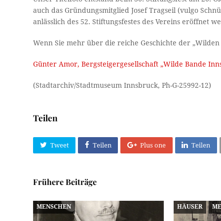
auch das Gründungsmitglied Josef Tragseil (vulgo Schnür
anlässlich des 52. Stiftungsfestes des Vereins eröffne
Wenn Sie mehr über die reiche Geschichte der „Wilden B
Günter Amor, Bergsteigergesellschaft „Wilde Bande Inn
(Stadtarchiv/Stadtmuseum Innsbruck, Ph-G-25992-12)
Teilen
Tweet
Teilen
Plus one
Teilen
Frühere Beiträge
MENSCHEN
HÄUSER
ME