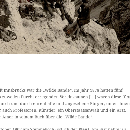
ft Innsbrucks war die „Wilde Bande“. Im Jahr 1878 hatten fünf
es zuweilen Furcht erregenden Vereinsnamen […] waren diese fün
n durch und durch ehrenhafte und angesehene Bürger, unter ihnen
auch Professoren, Künstler, ein Oberstaatsanwalt und ein Arzt.
er Amor in seinem Buch über die „Wilde Bande“.
ktober 1907 am Stempeljoch (östlich der Pfeis). Am Fest nahm u.a.