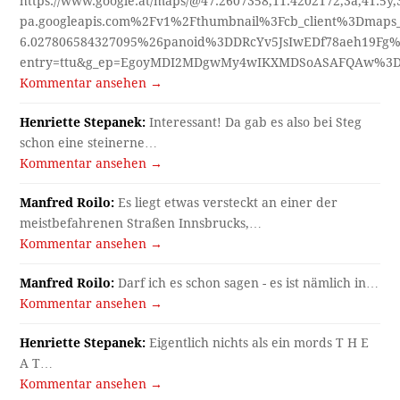
https://www.google.at/maps/@47.2607358,11.4202172,3a,41.5y
pa.googleapis.com%2Fv1%2Fthumbnail%3Fcb_client%3Dmap
6.027806584327095%26panoid%3DDRcYv5JsIwEDf78aeh19Fg%
entry=ttu&g_ep=EgoyMDI2MDgwMy4wIKXMDSoASAFQAw%3
Kommentar ansehen →
Henriette Stepanek:
Interessant! Da gab es also bei Steg
schon eine steinerne…
Kommentar ansehen →
Manfred Roilo:
Es liegt etwas versteckt an einer der
meistbefahrenen Straßen Innsbrucks,…
Kommentar ansehen →
Manfred Roilo:
Darf ich es schon sagen - es ist nämlich in…
Kommentar ansehen →
Henriette Stepanek:
Eigentlich nichts als ein mords T H E
A T…
Kommentar ansehen →