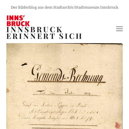
Der Bilderblog aus dem Stadtarchiv/Stadtmuseum Innsbruck
INNSBRUCK
O
ERINNERT SICH
M
M