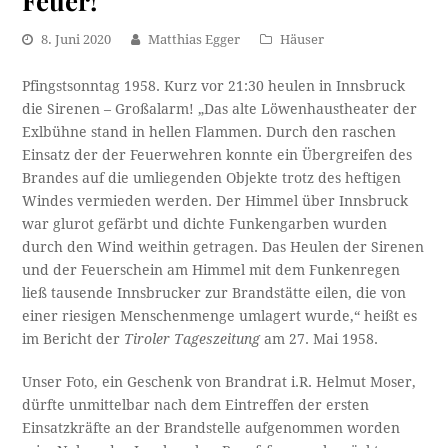
Feuer!
8. Juni 2020
Matthias Egger
Häuser
Pfingstsonntag 1958. Kurz vor 21:30 heulen in Innsbruck
die Sirenen – Großalarm! „Das alte Löwenhaustheater der
Exlbühne stand in hellen Flammen. Durch den raschen
Einsatz der der Feuerwehren konnte ein Übergreifen des
Brandes auf die umliegenden Objekte trotz des heftigen
Windes vermieden werden. Der Himmel über Innsbruck
war glurot gefärbt und dichte Funkengarben wurden
durch den Wind weithin getragen. Das Heulen der Sirenen
und der Feuerschein am Himmel mit dem Funkenregen
ließ tausende Innsbrucker zur Brandstätte eilen, die von
einer riesigen Menschenmenge umlagert wurde,“ heißt es
im Bericht der
Tiroler Tageszeitung
am 27. Mai 1958.
Unser Foto, ein Geschenk von Brandrat i.R. Helmut Moser,
dürfte unmittelbar nach dem Eintreffen der ersten
Einsatzkräfte an der Brandstelle aufgenommen worden