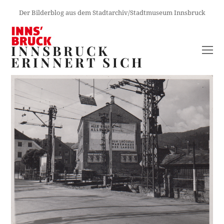
Der Bilderblog aus dem Stadtarchiv/Stadtmuseum Innsbruck
INNSBRUCK
O
ERINNERT SICH
M
M