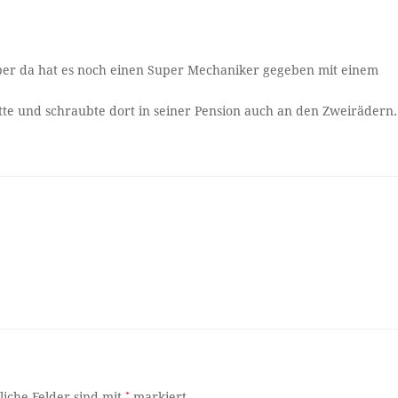
Aber da hat es noch einen Super Mechaniker gegeben mit einem
e und schraubte dort in seiner Pension auch an den Zweirädern.
liche Felder sind mit
*
markiert