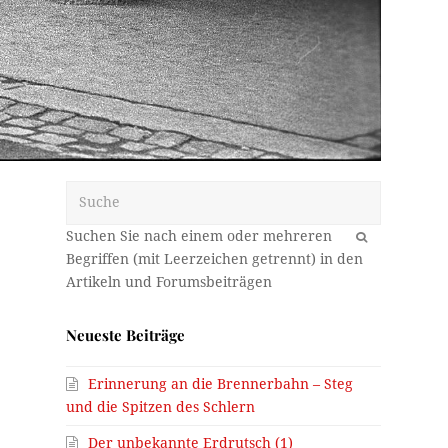
Suche
OK
Neueste Beiträge
Erinnerung an die Brennerbahn – Steg
r
und die Spitzen des Schlern
Der unbekannte Erdrutsch (1)