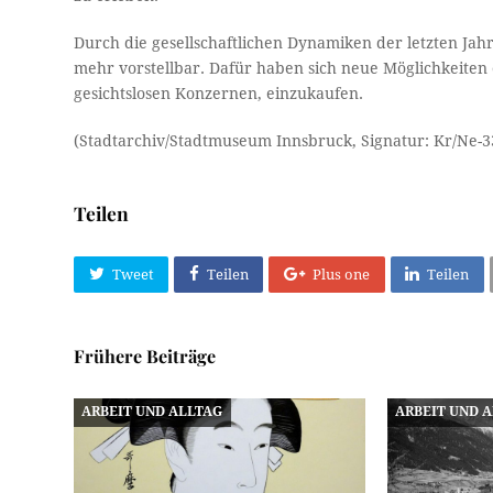
Durch die gesellschaftlichen Dynamiken der letzten Ja
mehr vorstellbar. Dafür haben sich neue Möglichkeiten 
gesichtslosen Konzernen, einzukaufen.
(Stadtarchiv/Stadtmuseum Innsbruck, Signatur: Kr/Ne-3
Teilen
Tweet
Teilen
Plus one
Teilen
Frühere Beiträge
ARBEIT UND ALLTAG
ARBEIT UND 