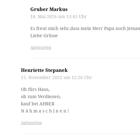
Gruber Markus
18. Mai 2026 um 13:43 Uhr
Es freut mich sehr,dass mein Herr Papa noch jeman
Liebe Grüsse
Antworten
Henriette Stepanek
15. November 2022 um 12:26 Uhr
Ob fürs Haus,
ob zum Verdienen,
kauf bei AHRER
N ä h m a s c h i n e n !
Antworten