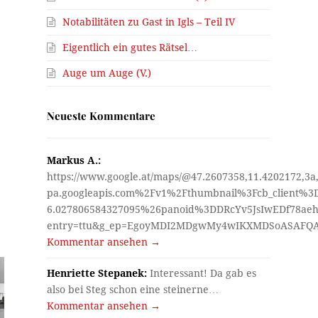
Notabilitäten zu Gast in Igls – Teil IV
Eigentlich ein gutes Rätsel…
Auge um Auge (V.)
Neueste Kommentare
Markus A.:
https://www.google.at/maps/@47.2607358,11.4202172,3a
pa.googleapis.com%2Fv1%2Fthumbnail%3Fcb_client%
6.027806584327095%26panoid%3DDRcYv5JsIwEDf78aeh
entry=ttu&g_ep=EgoyMDI2MDgwMy4wIKXMDSoASAF
Kommentar ansehen →
Henriette Stepanek:
Interessant! Da gab es
also bei Steg schon eine steinerne…
Kommentar ansehen →