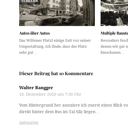
VERKEHR
Autos über Autos
Multiple Bauste
Das Wiltener Platzl einige Zeit vor seiner
Besonders fesch
Umgestaltung. Ich finde, dass der Platz
denen wir gar n
sehr gut…
hinschauen…
Dieser Beitrag hat 10 Kommentare
Walter Rangger
18. Dezember 2020 um 7:30 Uhr
Vom Hintergrund her assoziere ich zuerst einen Blick v
direkt hinter dem Bus im Tal Silz liegen…
Antworten