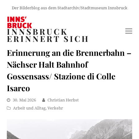
Der Bilderblog aus dem Stadtarchiv/Stadtmuseum Innsbruck
INNSBRUCK
O
ERINNERT SICH
M
M
Erinnerung an die Brennerbahn –
Nächser Halt Bahnhof
Gossensass/ Stazione di Colle
Isarco
30. Mai 2026
Christian Herbst
Arbeit und Alltag
,
Verkehr