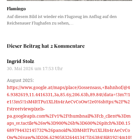
Flamingo
Auf diesem Bild ist wieder ein Flugzeug im Anflug auf den
Reichenauer Flughafen zu sehen,…
Dieser Beitrag hat 2 Kommentare
Ingrid Stolz
30. Mai 2026 um 17:53 Uhr
August 2025:
https://www.google.at/maps/place/Gossensass,+Bahnhof/@4
6.9382619,11.4416331,3a,85.6y,206.63h,89.84t/data=!3m7!1
e1!3m5!1sM4ItTPu1XLHn4rAeCvCoOw!2e0!6shttps:%2F%2
Fstreetviewpixels-
pa.googleapis.com%2Fv1%2Fthumbnail%3Fcb_client%3Dm
aps_sv.tactile%26w%3D900%26h%3D600%26pitch%3D0.15
689794432145732%26panoid%3DM4ItTPu1XLHn4rAeCvCo
Ow%26yaw%3D206.62905832644134!7i16384!8i8192!4m10!