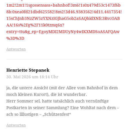
1m2!2m1!1sgossensass+bahnhof!3m6!1s0x479d53c1473f6b
8b:0xea0fd21dbd625582!8m2!3d46.9383562!4d11.4417354!
15sChJnb3NzZW5zYXNzIGJhaG5ob2aSAQhidXNfc3RvcOAB
AA!16s%2Fg%2F11k0tzmq6x?
entry=ttu&g_ep=EgoyMDI2MDUyNy4wIKXMDSoASAFQAw
%3D%3D
Antworten
Henriette Stepanek
30. Mai 2026 um 18:14 Uhr
ja, die untere Ansicht (mit der Allee vom Bahnhof in dem
moch kleinen Kurort), die ist wunderbar.
Herr Sommer sel. hatte tatsächlich auch vernünftige
Postkarten in seiner Sammlung? Eine Wohltat nach dem –
ach so llllustigen – „Schützenfest“
Antworten