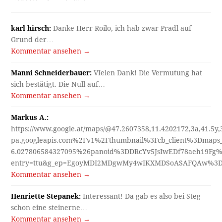
karl hirsch:
Danke Herr Roilo, ich hab zwar Pradl auf
Grund der…
Kommentar ansehen →
Manni Schneiderbauer:
VIelen Dank! Die Vermutung hat
sich bestätigt. Die Null auf…
Kommentar ansehen →
Markus A.:
https://www.google.at/maps/@47.2607358,11.4202172,3a,41.5y
pa.googleapis.com%2Fv1%2Fthumbnail%3Fcb_client%3Dmap
6.027806584327095%26panoid%3DDRcYv5JsIwEDf78aeh19Fg%
entry=ttu&g_ep=EgoyMDI2MDgwMy4wIKXMDSoASAFQAw%3
Kommentar ansehen →
Henriette Stepanek:
Interessant! Da gab es also bei Steg
schon eine steinerne…
Kommentar ansehen →