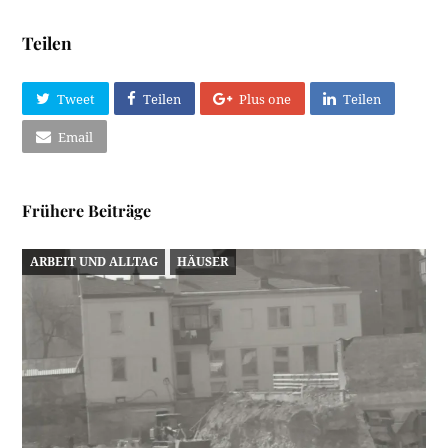
Teilen
Tweet
Teilen
Plus one
Teilen
Email
Frühere Beiträge
ARBEIT UND ALLTAG
HÄUSER