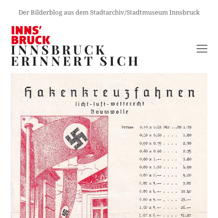
Der Bilderblog aus dem Stadtarchiv/Stadtmuseum Innsbruck
INNSBRUCK
O
ERINNERT SICH
M
M