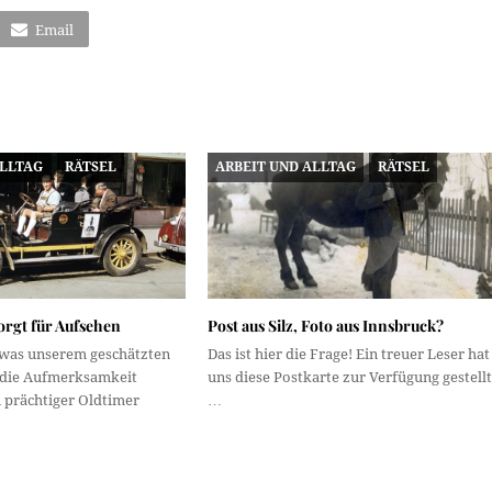
Email
ALLTAG
RÄTSEL
ARBEIT UND ALLTAG
RÄTSEL
orgt für Aufsehen
Post aus Silz, Foto aus Innsbruck?
was unserem geschätzten
Das ist hier die Frage! Ein treuer Leser hat
r die Aufmerksamkeit
uns diese Postkarte zur Verfügung gestellt
n prächtiger Oldtimer
…