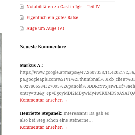
Notabilitäten zu Gast in Igls – Teil IV
r
Eigentlich ein gutes Rätsel…
Auge um Auge (V.)
Neueste Kommentare
Markus A.:
https://www.google.at/maps/@47.2607358,11.4202172,3a
pa.googleapis.com%2Fv1%2Fthumbnail%3Fcb_client%
6.027806584327095%26panoid%3DDRcYv5JsIwEDf78aeh
entry=ttu&g_ep=EgoyMDI2MDgwMy4wIKXMDSoASAF
Kommentar ansehen →
Henriette Stepanek:
Interessant! Da gab es
also bei Steg schon eine steinerne…
Kommentar ansehen →