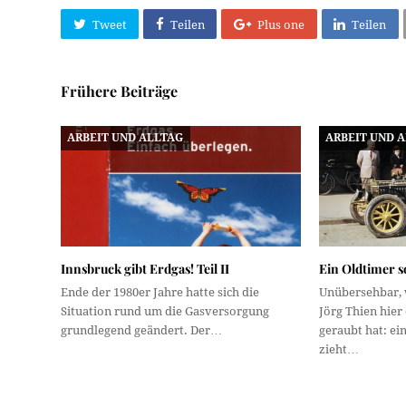
Tweet
Teilen
Plus one
Teilen
Frühere Beiträge
ARBEIT UND ALLTAG
ARBEIT UND 
Innsbruck gibt Erdgas! Teil II
Ein Oldtimer s
Ende der 1980er Jahre hatte sich die
Unübersehbar, 
Situation rund um die Gasversorgung
Jörg Thien hie
grundlegend geändert. Der…
geraubt hat: ei
zieht…