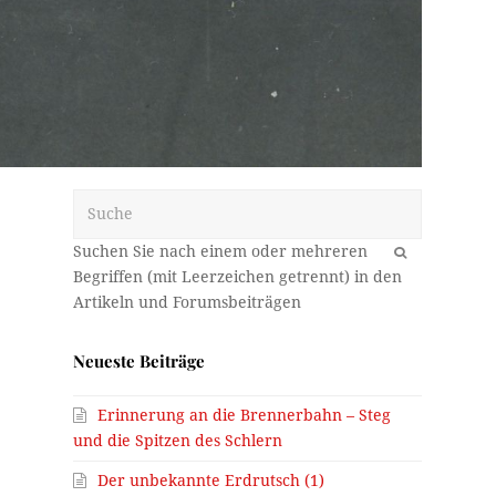
Suche
OK
Neueste Beiträge
Erinnerung an die Brennerbahn – Steg
und die Spitzen des Schlern
Der unbekannte Erdrutsch (1)