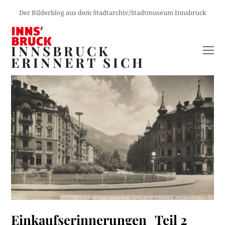
Der Bilderblog aus dem Stadtarchiv/Stadtmuseum Innsbruck
INNSBRUCK
O
ERINNERT SICH
M
M
Einkaufserinnerungen_Teil 2