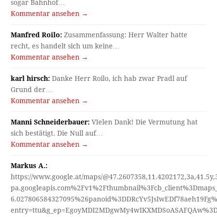
sogar Bahnhof…
Kommentar ansehen →
Manfred Roilo:
Zusammenfassung: Herr Walter hatte
recht, es handelt sich um keine…
Kommentar ansehen →
karl hirsch:
Danke Herr Roilo, ich hab zwar Pradl auf
Grund der…
Kommentar ansehen →
Manni Schneiderbauer:
VIelen Dank! Die Vermutung hat
sich bestätigt. Die Null auf…
Kommentar ansehen →
Markus A.:
https://www.google.at/maps/@47.2607358,11.4202172,3a,41.5y
pa.googleapis.com%2Fv1%2Fthumbnail%3Fcb_client%3Dmap
6.027806584327095%26panoid%3DDRcYv5JsIwEDf78aeh19Fg%
entry=ttu&g_ep=EgoyMDI2MDgwMy4wIKXMDSoASAFQAw%3