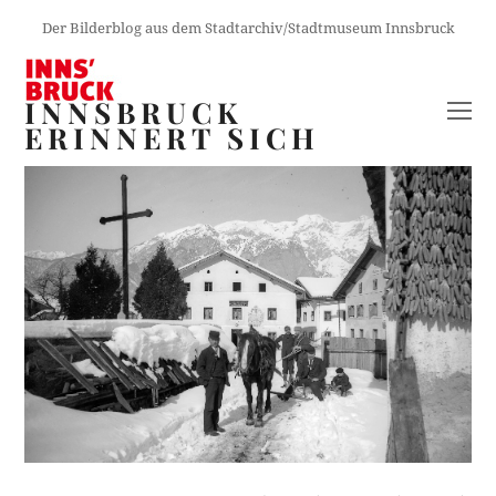
Der Bilderblog aus dem Stadtarchiv/Stadtmuseum Innsbruck
INNSBRUCK
O
ERINNERT SICH
M
M