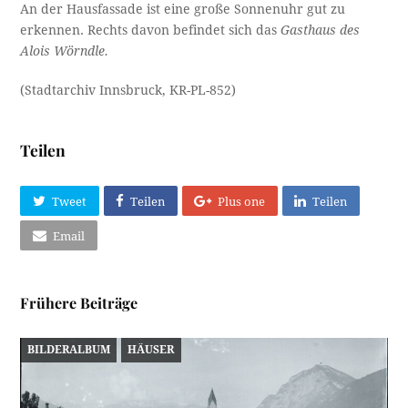
An der Hausfassade ist eine große Sonnenuhr gut zu
erkennen. Rechts davon befindet sich das
Gasthaus des
Alois Wörndle.
(Stadtarchiv Innsbruck, KR-PL-852)
Teilen
Tweet
Teilen
Plus one
Teilen
Email
Frühere Beiträge
BILDERALBUM
HÄUSER