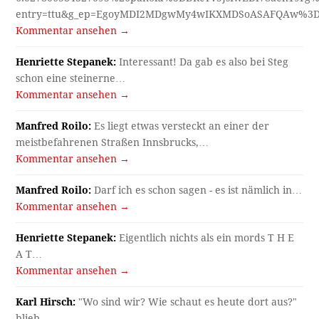
entry=ttu&g_ep=EgoyMDI2MDgwMy4wIKXMDSoASAFQAw%3
Kommentar ansehen →
Henriette Stepanek:
Interessant! Da gab es also bei Steg
schon eine steinerne…
Kommentar ansehen →
Manfred Roilo:
Es liegt etwas versteckt an einer der
meistbefahrenen Straßen Innsbrucks,…
Kommentar ansehen →
Manfred Roilo:
Darf ich es schon sagen - es ist nämlich in…
Kommentar ansehen →
Henriette Stepanek:
Eigentlich nichts als ein mords T H E
A T…
Kommentar ansehen →
Karl Hirsch:
"Wo sind wir? Wie schaut es heute dort aus?"
blieb…