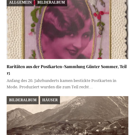
ALLGEMEIN
BILDERALBUM
Raritäten aus der Postkarten-Sammlung Günter Sommer, Teil
15
Anfang des 20. Jahrhunderts kamen bestickte Postkarten in
Mode. Produziert wurden die zum Teil recht…
BILDERALBUM
HÄUSER