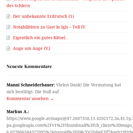
des Schlern
Der unbekannte Erdrutsch (1)
Notabilitäten zu Gast in Igls – Teil IV
Eigentlich ein gutes Rätsel…
Auge um Auge (V.)
Neueste Kommentare
Manni Schneiderbauer:
VIelen Dank! Die Vermutung hat
sich bestätigt. Die Null auf…
Kommentar ansehen →
Markus A.:
https://www.google.at/maps/@47.2607358,11.4202172,3a,41.5y
pa.googleapis.com%2Fv1%2Fthumbnail%3Fcb_client%3Dmap
6.027806584327095%26panoid%3DDRcYv5JsIwEDf78aeh19Fg%