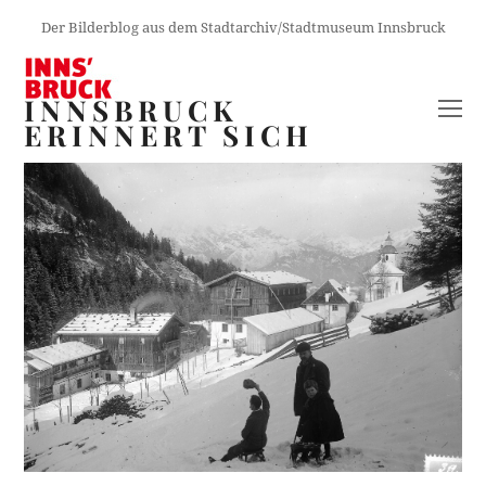
Der Bilderblog aus dem Stadtarchiv/Stadtmuseum Innsbruck
INNSBRUCK
O
ERINNERT SICH
M
M