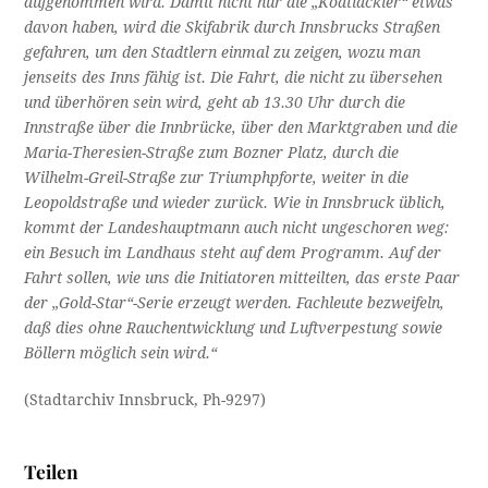
aufgenommen wird. Damit nicht nur die „Koatlackler“ etwas
davon haben, wird die Skifabrik durch Innsbrucks Straßen
gefahren, um den Stadtlern einmal zu zeigen, wozu man
jenseits des Inns fähig ist. Die Fahrt, die nicht zu übersehen
und überhören sein wird, geht ab 13.30 Uhr durch die
Innstraße über die Innbrücke, über den Marktgraben und die
Maria-Theresien-Straße zum Bozner Platz, durch die
Wilhelm-Greil-Straße zur Triumphpforte, weiter in die
Leopoldstraße und wieder zurück. Wie in Innsbruck üblich,
kommt der Landeshauptmann auch nicht ungeschoren weg:
ein Besuch im Landhaus steht auf dem Programm. Auf der
Fahrt sollen, wie uns die Initiatoren mitteilten, das erste Paar
der „Gold-Star“-Serie erzeugt werden. Fachleute bezweifeln,
daß dies ohne Rauchentwicklung und Luftverpestung sowie
Böllern möglich sein wird.“
(Stadtarchiv Innsbruck, Ph-9297)
Teilen