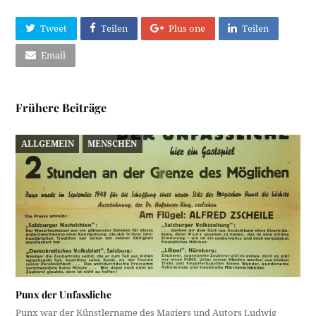
Tweet
Teilen
Plus one
Teilen
Email
Frühere Beiträge
ALLGEMEIN
MENSCHEN
Punx der Unfassliche
Punx war der Künstlername des Magiers und Autors Ludwig