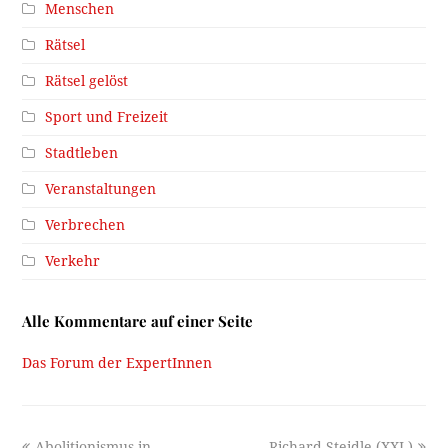
Menschen
Rätsel
Rätsel gelöst
Sport und Freizeit
Stadtleben
Veranstaltungen
Verbrechen
Verkehr
Alle Kommentare auf einer Seite
Das Forum der ExpertInnen
previous
next
Abolitionismus in
Richard Steidle (XXI.)