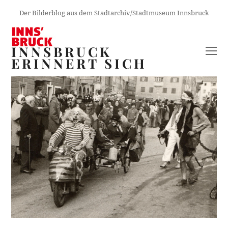
Der Bilderblog aus dem Stadtarchiv/Stadtmuseum Innsbruck
INNSBRUCK
O
ERINNERT SICH
M
M