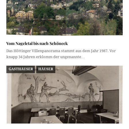
Vom Nageletal bis nach Schöneck
Das Höttinger Villenpanorama stammt aus dem Jahr 1987. Vor
knapp 34 Jahren erklomm der ungenannte…
GASTHÄUSER
HÄUSER