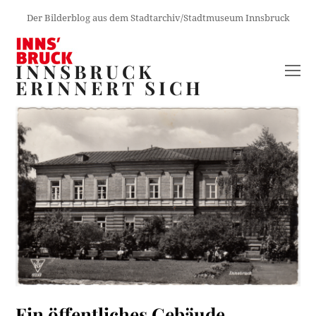
Der Bilderblog aus dem Stadtarchiv/Stadtmuseum Innsbruck
INNSBRUCK
O
ERINNERT SICH
M
M
Ein öffentliches Gebäude