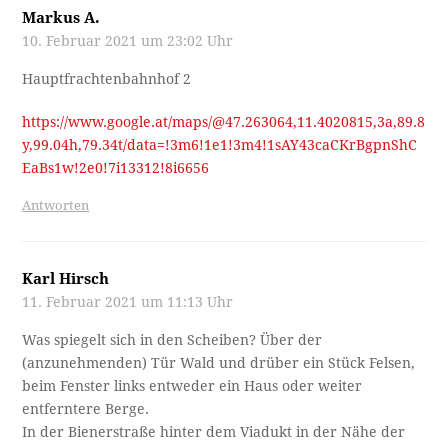
Markus A.
10. Februar 2021 um 23:02 Uhr
Hauptfrachtenbahnhof 2
https://www.google.at/maps/@47.263064,11.4020815,3a,89.8
y,99.04h,79.34t/data=!3m6!1e1!3m4!1sAY43caCKrBgpnShC
EaBs1w!2e0!7i13312!8i6656
Antworten
Karl Hirsch
11. Februar 2021 um 11:13 Uhr
Was spiegelt sich in den Scheiben? Über der
(anzunehmenden) Tür Wald und drüber ein Stück Felsen,
beim Fenster links entweder ein Haus oder weiter
entferntere Berge.
In der Bienerstraße hinter dem Viadukt in der Nähe der