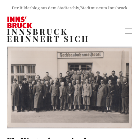
Der Bilderblog aus dem Stadtarchiv/Stadtmuseum Innsbruck
INNSBRUCK
O
ERINNERT SICH
M
M