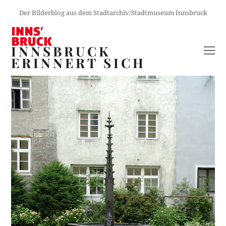
Der Bilderblog aus dem Stadtarchiv/Stadtmuseum Innsbruck
INNSBRUCK
O
ERINNERT SICH
M
M