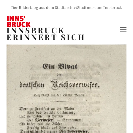
Der Bilderblog aus dem Stadtarchiv/Stadtmuseum Innsbruck
INNSBRUCK
O
ERINNERT SICH
M
M