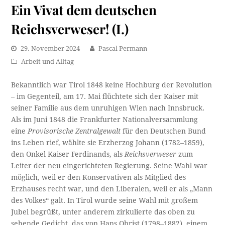
Ein Vivat dem deutschen
Reichsverweser! (I.)
29. November 2024
Pascal Permann
Arbeit und Alltag
Bekanntlich war Tirol 1848 keine Hochburg der Revolution
– im Gegenteil, am 17. Mai flüchtete sich der Kaiser mit
seiner Familie aus dem unruhigen Wien nach Innsbruck.
Als im Juni 1848 die Frankfurter Nationalversammlung
eine
Provisorische Zentralgewalt
für den Deutschen Bund
ins Leben rief, wählte sie Erzherzog Johann (1782–1859),
den Onkel Kaiser Ferdinands, als
Reichsverweser
zum
Leiter der neu eingerichteten Regierung. Seine Wahl war
möglich, weil er den Konservativen als Mitglied des
Erzhauses recht war, und den Liberalen, weil er als „Mann
des Volkes“ galt. In Tirol wurde seine Wahl mit großem
Jubel begrüßt, unter anderem zirkulierte das oben zu
sehende Gedicht, das von Hans Obrist (1798–1882), einem