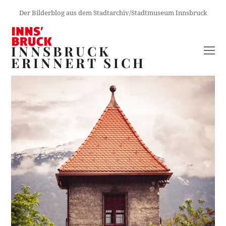
Der Bilderblog aus dem Stadtarchiv/Stadtmuseum Innsbruck
INNSBRUCK
O
ERINNERT SICH
M
M