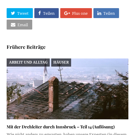
Tweet
Teilen
Plus one
Teilen
Email
Frühere Beiträge
ARBEIT UND ALLTAG
HÄUSER
Mit der Drehleiter durch Innsbruck – Teil 14 (Auflösung)
Wie nicht anders zu erwarten, haben unsere Experten (in diesem