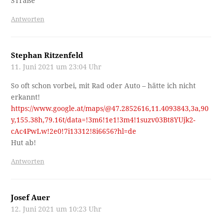
STraße
Antworten
Stephan Ritzenfeld
11. Juni 2021 um 23:04 Uhr
So oft schon vorbei, mit Rad oder Auto – hätte ich nicht
erkannt!
https://www.google.at/maps/@47.2852616,11.4093843,3a,90
y,155.38h,79.16t/data=!3m6!1e1!3m4!1suzv03Bt8YUjk2-
cAc4PwLw!2e0!7i13312!8i6656?hl=de
Hut ab!
Antworten
Josef Auer
12. Juni 2021 um 10:23 Uhr