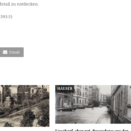
detail zu entdecken.
393-5)
Email
HÄUSER
Unscharf, aber gut. Besonderes aus der