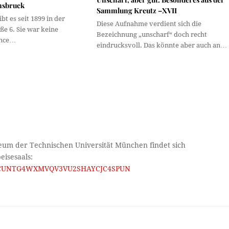
nnsbruck
Sammlung Kreutz –XVII
ibt es seit 1899 in der
Diese Aufnahme verdient sich die
e 6. Sie war keine
Bezeichnung „unscharf“ doch recht
nce…
eindrucksvoll. Das könnte aber auch an…
eum der Technischen Universität München findet sich
eisesaals:
HBBKCUNTG4WXMVQV3VU2SHAYCJC4SPUN