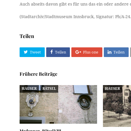
Auch abseits davon gibt es für uns das ein oder andere 
(Stadtarchiv/Stadtmuseum Innsbruck, Signatur: Ph/A-24.
Teilen
Tweet
Teilen
Plus one
Teilen
Frühere Beiträge
HÄUSER
RÄTSEL
HÄUSER
Madonnen-Rätsel VIII