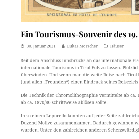
Ein Tourismus-Souvenir des 19.
30. Januar 2021
Lukas Morscher
Häuser
Seit dem Anschluss Innsbrucks an das internationale E
internationale Tourismus in Tirol Fuß zu fassen. Plötzlic
überwinden. Und wenn man die weite Reise nach Tirol h
(und allen „Freunden“) einen Eindruck seines Reiseziels 
Die Technik der Chromolithographie vermittelte ab ca. 1
ab ca. 1870/80 schrittweise ablösen sollte.
In so einem Leporello konnten auf jeder Seite zahlre
Duzend Motive zusammenkamen. Dadurch gewinnen wir a
wurden. Unter den zahlreichen anderen Sehenswürdigke