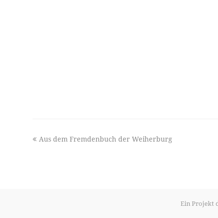
previous
Aus dem Fremdenbuch der Weiherburg
post:
Ein Projekt 