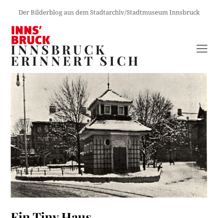
Der Bilderblog aus dem Stadtarchiv/Stadtmuseum Innsbruck
INNSBRUCK
O
ERINNERT SICH
M
M
Ein Tiny Haus