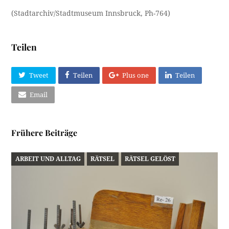
(Stadtarchiv/Stadtmuseum Innsbruck, Ph-764)
Teilen
Tweet
Teilen
Plus one
Teilen
Email
Frühere Beiträge
ARBEIT UND ALLTAG
RÄTSEL
RÄTSEL GELÖST