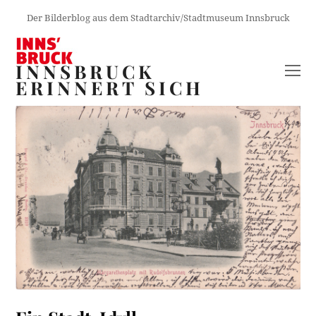
Der Bilderblog aus dem Stadtarchiv/Stadtmuseum Innsbruck
INNSBRUCK
O
ERINNERT SICH
M
M