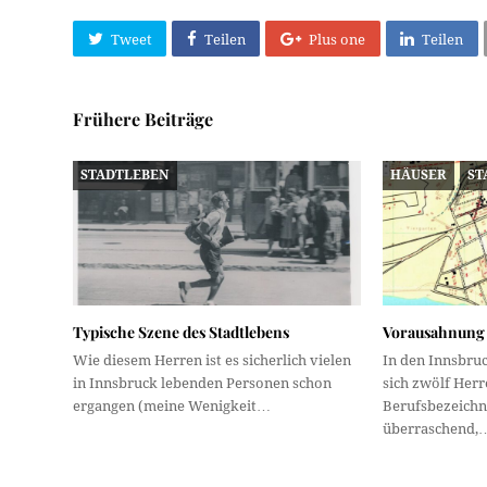
Tweet
Teilen
Plus one
Teilen
Frühere Beiträge
STADTLEBEN
HÄUSER
ST
Typische Szene des Stadtlebens
Vorausahnung
Wie diesem Herren ist es sicherlich vielen
In den Innsbru
in Innsbruck lebenden Personen schon
sich zwölf Herr
ergangen (meine Wenigkeit…
Berufsbezeichn
überraschend,