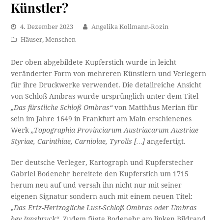
Künstler?
4. Dezember 2023
Angelika Kollmann-Rozin
Häuser
,
Menschen
Der oben abgebildete Kupferstich wurde in leicht
veränderter Form von mehreren Künstlern und Verlegern
für ihre Druckwerke verwendet. Die detailreiche Ansicht
von Schloß Ambras wurde ursprünglich unter dem Titel
„Das fürstliche Schloß Ombras“
von Matthäus Merian für
sein im Jahre 1649 in Frankfurt am Main erschienenes
Werk
„Topographia Provinciarum Austriacarum Austriae
Styriae, Carinthiae, Carniolae, Tyrolis […]
angefertigt.
Der deutsche Verleger, Kartograph und Kupferstecher
Gabriel Bodenehr bereitete den Kupferstich um 1715
herum neu auf und versah ihn nicht nur mit seiner
eigenen Signatur sondern auch mit einem neuen Titel:
„Das Ertz-Hertzogliche Lust-Schloß Ombras oder Umbras
bey Innsbruck“
. Zudem fügte Bodenehr am linken Bildrand