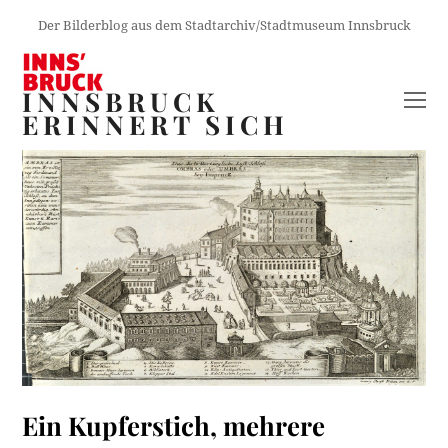
Der Bilderblog aus dem Stadtarchiv/Stadtmuseum Innsbruck
INNSBRUCK
O
ERINNERT SICH
M
M
Ein Kupferstich, mehrere