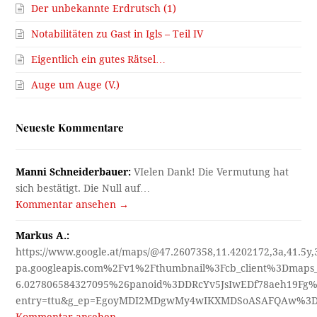
Der unbekannte Erdrutsch (1)
Notabilitäten zu Gast in Igls – Teil IV
Eigentlich ein gutes Rätsel…
Auge um Auge (V.)
Neueste Kommentare
Manni Schneiderbauer:
VIelen Dank! Die Vermutung hat
sich bestätigt. Die Null auf…
Kommentar ansehen →
Markus A.:
https://www.google.at/maps/@47.2607358,11.4202172,3a,41.5y
pa.googleapis.com%2Fv1%2Fthumbnail%3Fcb_client%3Dmap
6.027806584327095%26panoid%3DDRcYv5JsIwEDf78aeh19Fg%
entry=ttu&g_ep=EgoyMDI2MDgwMy4wIKXMDSoASAFQAw%3
Kommentar ansehen →