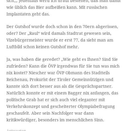
sich,,, Jedenfalls werd ich drauf bestehen, daß man damit
wie üblich das Bier aufbeißen kann. Mit russischen
Implantaten geht das.
Der Gutshof wurde doch schon in den 70ern abgerissen,
oder? Der „Raul“ wird damals Stadtrat gewesen sein,
Vizebürgermeister wurde er erst 77, da sieht man am
Luftbild schon keinen Gutshof mehr.
Ja, was haben die geredet? „Wie geht es Ihnen? Sind Sie
zufrieden? Kann die ÖVP irgendwas für Sie tun was mich
nix kostet? Niescher war ÖVP Obmann des Stadtteils
Reichenau, Prokurist der Tiroler Gemeinnützigen und
kannte sich dort besser aus als die Gesprächspartner.
Natürlich konnte er mit einem Bagger nix anfangen, das
politische Grab hat er sich auch viel eleganter mit
Verkehrskonzept und gescheiterter Olympiabefragung
geschaufelt. Aber sein Nachfolger war dann
kritikwürdiger, besonders im menschlichen Sinn.
Antworten