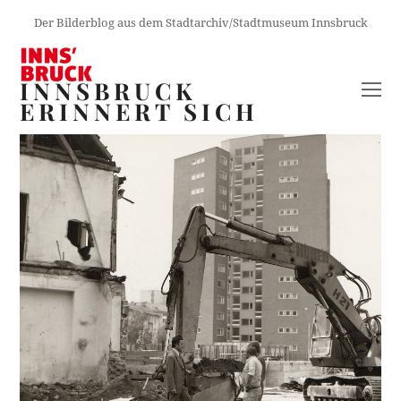
Der Bilderblog aus dem Stadtarchiv/Stadtmuseum Innsbruck
INNSBRUCK
O
ERINNERT SICH
M
M