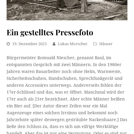
Ein gestelltes Pressefoto
19. Dezember 2023
Lukas Morscher
Häuser
Bürgermeister Romuald Niescher, genannt Raul, im
entspannten Gespräch mit zwei Männern. In den 1980er
Jahren waren Bauarbeiter noch ohne Helm, Warnweste,
Sicherheitsschuhen, Handschuhen, Sprechfunkgerät und
anderen Accessoires unterwegs. Andererseits fehlen der
17er-Schlüssel und das, was er öffnet. Manchmal wird der
17er auch als 21er bezeichnet. Aber echte Männer beißen
ein Bier auf. [Der Autor dieser Zeilen war ein Mal
Augenzeuge eines solchen Irrsinns und bekommt noch
Jahrzehnte später deswegen gesträubte Nackenhaare.] Das
ließe den Schluss zu, dass es sich um eifrige Werktätige
handelt. Aber das ist nur eine Vermutung. Oder es sind nur