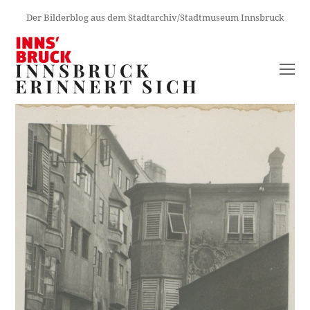
Der Bilderblog aus dem Stadtarchiv/Stadtmuseum Innsbruck
INNSBRUCK
O
ERINNERT SICH
M
M