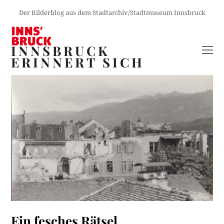
Der Bilderblog aus dem Stadtarchiv/Stadtmuseum Innsbruck
INNSBRUCK
O
ERINNERT SICH
M
M
Ein fesches Rätsel