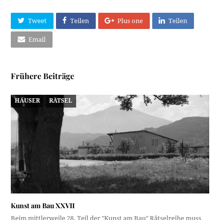
Tweet
Teilen
Plus one
Teilen
Email
Frühere Beiträge
HÄUSER
RÄTSEL
Kunst am Bau XXVII
Beim mittlerweile 28. Teil der "Kunst am Bau" Rätselreihe muss