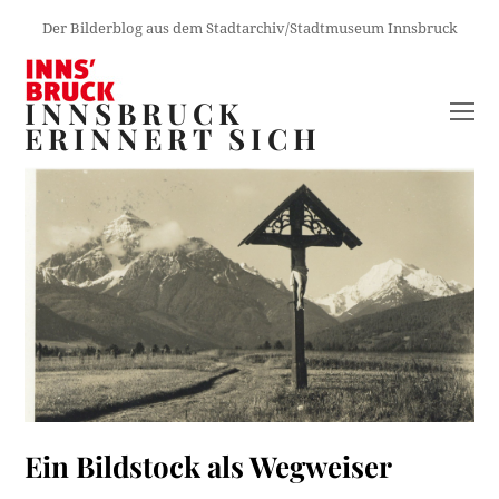
Der Bilderblog aus dem Stadtarchiv/Stadtmuseum Innsbruck
INNSBRUCK
O
ERINNERT SICH
M
M
Ein Bildstock als Wegweiser