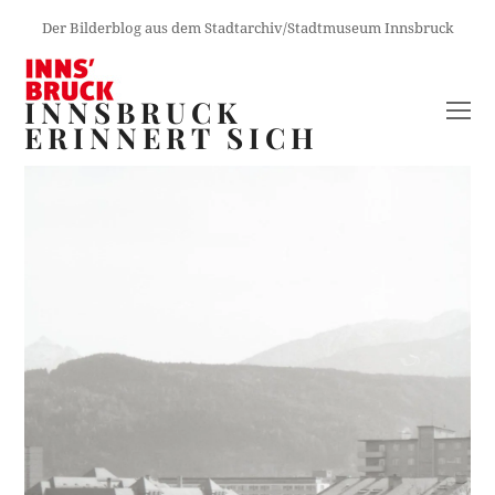
Der Bilderblog aus dem Stadtarchiv/Stadtmuseum Innsbruck
INNSBRUCK
O
ERINNERT SICH
M
M