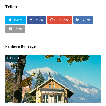
Teilen
Tweet
Teilen
Plus one
Teilen
Email
Frühere Beiträge
HÄUSER