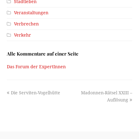
Stadtleben
Veranstaltungen
Verbrechen
Verkehr
Alle Kommentare auf einer Seite
Das Forum der ExpertInnen
previous
next
Die Serviten-Vogelhütte
Madonnen-Rätsel XXIII –
post:
post:
Auflösung