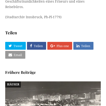
Geschäftsräumlichkeiten eines Friseurs und eines
Reisebüros.
(Stadtarchiv Innsbruck, Ph-Pl-1779)
Teilen
Tweet
Teilen
Plus one
Teilen
Email
Frühere Beiträge
HÄUSER