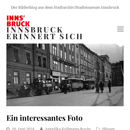
Der Bilderblog aus dem Stadtarchiv/Stadtmuseum Innsbruck
INNSBRUCK
O
ERINNERT SICH
M
M
Ein interessantes Foto
10. Juni 2024
Angelika Kollmann-Rozin
Häuser