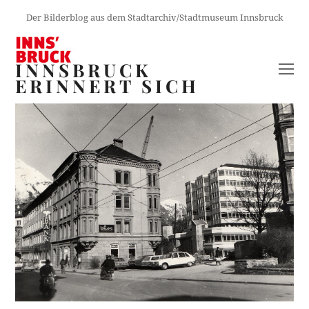
Der Bilderblog aus dem Stadtarchiv/Stadtmuseum Innsbruck
INNSBRUCK
O
ERINNERT SICH
M
M