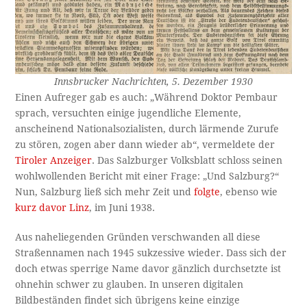
Innsbrucker Nachrichten, 5. Dezember 1930
Einen Aufreger gab es auch: „Während Doktor Pembaur
sprach, versuchten einige jugendliche Ele­mente,
anscheinend Nationalsozialisten, durch lärmende Zurufe
zu stören, zogen aber dann wieder ab“, vermeldete der
Tiroler Anzeiger
. Das Salzburger Volksblatt schloss seinen
wohlwollenden Bericht mit einer Frage: „Und Salzburg?“
Nun, Salzburg ließ sich mehr Zeit und
folgte
, ebenso wie
kurz davor Linz
, im Juni 1938.
Aus naheliegenden Gründen verschwanden all diese
Straßennamen nach 1945 sukzessive wieder. Dass sich der
doch etwas sperrige Name davor gänzlich durchsetzte ist
ohnehin schwer zu glauben. In unseren digitalen
Bildbeständen findet sich übrigens keine einzige