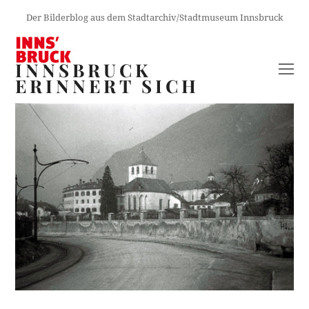
Der Bilderblog aus dem Stadtarchiv/Stadtmuseum Innsbruck
INNSBRUCK
O
ERINNERT SICH
M
M