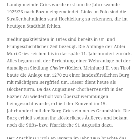
Landgemeinde Gries wurde erst um die Jahreswende
1925/26 nach Bozen eingemeindet. Links im Foto sind die
Straßenbahnlinien samt Hochleitung zu erkennen, die im
heutigen Stadtbild fehlen.
Siedlungsaktivitäten in Gries sind bereits in Ur- und
Frühgeschichtlicher Zeit bezeugt. Die Anfänge der Abtei
Muri-Gries reichen bis in das späte 11. Jahrhundert zurück.
Alles begann mit der Errichtung einer Wehranlage bei der
damaligen Siedlung
Cheller
(Keller). Meinhard II. von Tirol
baute die Anlage um 1270 zu einer landesfürstlichen Burg
mit mächtigem Bergfried um. Dieser dient heute als
Glockenturm. Da das Augustiner-Chorherrenstift in der
Bozner Au wiederholt von Überschwemmungen
heimgesucht wurde, erhielt der Konvent im 15.
Jahrhundert mit der Burg Gries ein neues Grundstück. Die
Burg erhielt sodann ihr klösterliches Äußeres und bekam
noch die Stifts- bzw. Pfarrkirche St. Augustin dazu.
Der Anschluss Tirols an Bayern im Jahr 1805 brachte das