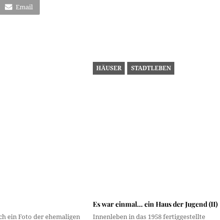
 Ph-5525)
mer 2_378)
Email
HÄUSER
STADTLEBEN