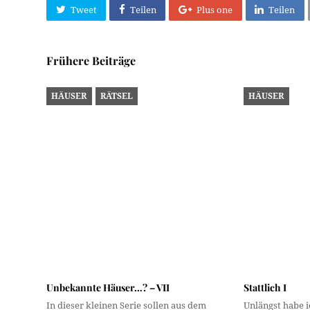
(Blick vom Alpenzoo auf die Weiherburg, 1969, Signatur
(Titelbild: Die Weiherburggasse um 1905, Signatur Som
Teilen
Tweet
Teilen
Plus one
Teilen
Frühere Beiträge
HÄUSER
RÄTSEL
HÄUSER