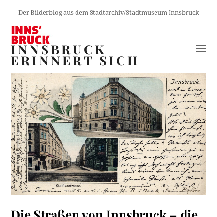
Der Bilderblog aus dem Stadtarchiv/Stadtmuseum Innsbruck
INNSBRUCK
O
ERINNERT SICH
M
M
Die Straßen von Innsbruck – die