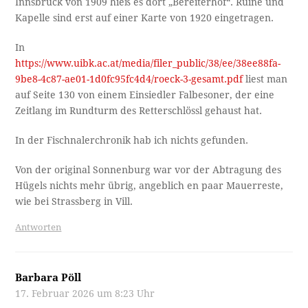
Innsbruck von 1909 hieß es dort „Bereiterhof“. Ruine und
Kapelle sind erst auf einer Karte von 1920 eingetragen.
In
https://www.uibk.ac.at/media/filer_public/38/ee/38ee88fa-
9be8-4c87-ae01-1d0fc95fc4d4/roeck-3-gesamt.pdf
liest man
auf Seite 130 von einem Einsiedler Falbesoner, der eine
Zeitlang im Rundturm des Retterschlössl gehaust hat.
In der Fischnalerchronik hab ich nichts gefunden.
Von der original Sonnenburg war vor der Abtragung des
Hügels nichts mehr übrig, angeblich en paar Mauerreste,
wie bei Strassberg in Vill.
Antworten
Barbara Pöll
17. Februar 2026 um 8:23 Uhr