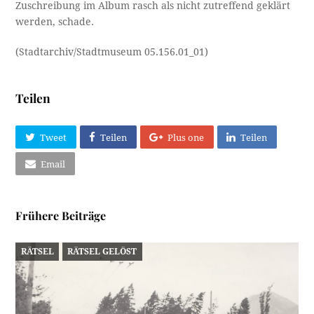
Zuschreibung im Album rasch als nicht zutreffend geklärt
werden, schade.
(Stadtarchiv/Stadtmuseum 05.156.01_01)
Teilen
Tweet
Teilen
Plus one
Teilen
Email
Frühere Beiträge
RÄTSEL
RÄTSEL GELÖST