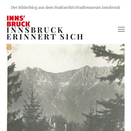
Der Bilderblog aus dem Stadtarchiv/Stadtmuseum Innsbruck
INNSBRUCK
O
ERINNERT SICH
M
M