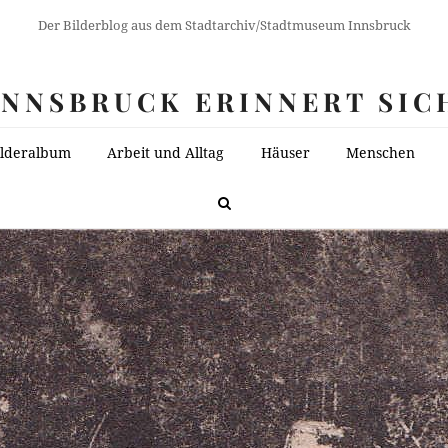
Der Bilderblog aus dem Stadtarchiv/Stadtmuseum Innsbruck
INNSBRUCK ERINNERT SIC
ilderalbum
Arbeit und Alltag
Häuser
Menschen