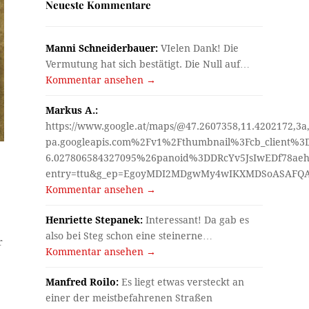
Neueste Kommentare
Manni Schneiderbauer:
VIelen Dank! Die
Vermutung hat sich bestätigt. Die Null auf…
Kommentar ansehen →
Markus A.:
https://www.google.at/maps/@47.2607358,11.4202172,3a
pa.googleapis.com%2Fv1%2Fthumbnail%3Fcb_client%
6.027806584327095%26panoid%3DDRcYv5JsIwEDf78aeh
entry=ttu&g_ep=EgoyMDI2MDgwMy4wIKXMDSoASAF
Kommentar ansehen →
Henriette Stepanek:
Interessant! Da gab es
also bei Steg schon eine steinerne…
r
Kommentar ansehen →
Manfred Roilo:
Es liegt etwas versteckt an
einer der meistbefahrenen Straßen